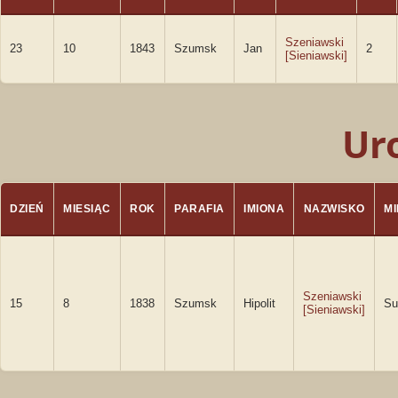
Szeniawski
23
10
1843
Szumsk
Jan
2
[Sieniawski]
Ur
DZIEŃ
MIESIĄC
ROK
PARAFIA
IMIONA
NAZWISKO
M
Szeniawski
15
8
1838
Szumsk
Hipolit
Su
[Sieniawski]