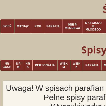
NAZWISKO
IMIĘ P.
DZIEŃ
MIESIĄC
ROK
PARAFIA
P.
MŁODEGO
MŁODEGO
Spis
NR
NR
NR
WIEK
WIEK
PERSONALIA
PARAFIA
GOSP
M
K
M
K
Uwaga! W spisach parafian 
Pełne spisy para