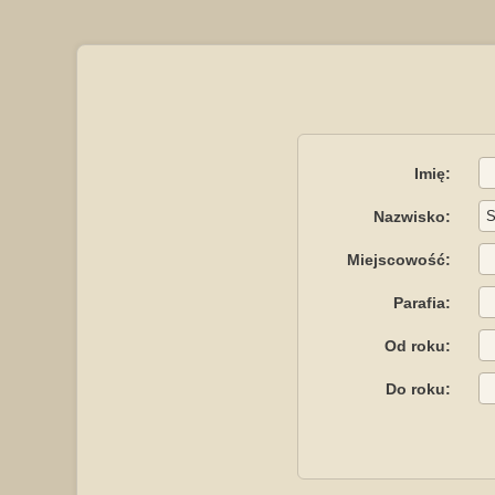
Imię:
Nazwisko:
Miejscowość:
Parafia:
Od roku:
Do roku: