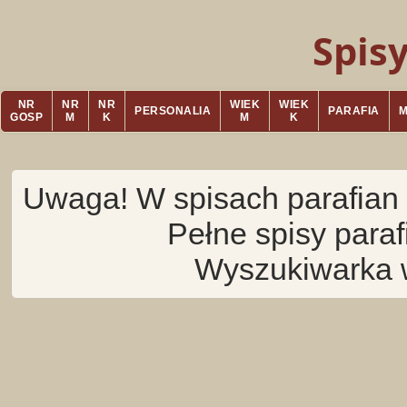
Spis
NR
NR
NR
WIEK
WIEK
PERSONALIA
PARAFIA
GOSP
M
K
M
K
Uwaga! W spisach parafian 
Pełne spisy para
Wyszukiwarka 