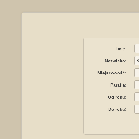
Imię:
Nazwisko:
Miejscowość:
Parafia:
Od roku:
Do roku: