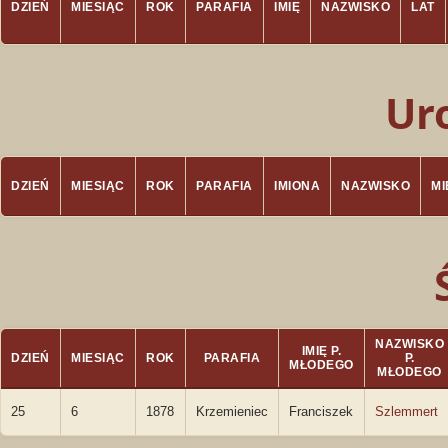
DZIEŃ
MIESIĄC
ROK
PARAFIA
IMIĘ
NAZWISKO
LAT
Ur
DZIEŃ
MIESIĄC
ROK
PARAFIA
IMIONA
NAZWISKO
M
NAZWISKO
IMIĘ P.
DZIEŃ
MIESIĄC
ROK
PARAFIA
P.
MŁODEGO
MŁODEGO
25
6
1878
Krzemieniec
Franciszek
Szlemmert