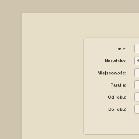
Imię:
Nazwisko:
Miejscowość:
Parafia:
Od roku:
Do roku: