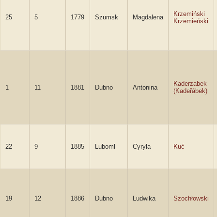
Krzemiński
25
5
1779
Szumsk
Magdalena
Krzemieński
Kaderzabek
1
11
1881
Dubno
Antonina
(Kadeřábek)
22
9
1885
Luboml
Cyryla
Kuć
19
12
1886
Dubno
Ludwika
Szochłowski