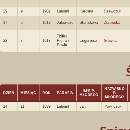
29
9
1902
Luboml
Karolina
Szewczuk
17
5
1912
Jałowicze
Stanisława
Żurawska
Tbilisi
22
7
1917
Piotra i
Eugeniusz
Głownia
Pawła
NAZWISKO
IMIĘ P.
DZIEŃ
MIESIĄC
ROK
PARAFIA
P.
MŁODEGO
MŁODEGO
14
11
1899
Luboml
Jan
Pawliczuk