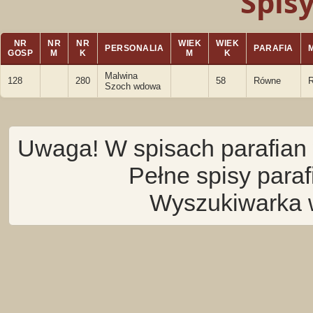
Spis
NR
NR
NR
WIEK
WIEK
PERSONALIA
PARAFIA
GOSP
M
K
M
K
Malwina
128
280
58
Równe
Szoch wdowa
Uwaga! W spisach parafian 
Pełne spisy para
Wyszukiwarka 