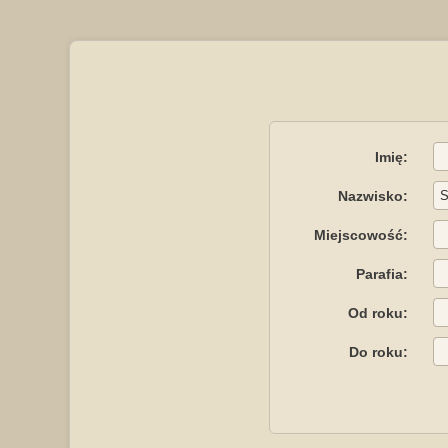
Imię:
Nazwisko:
Miejscowość:
Parafia:
Od roku:
Do roku: