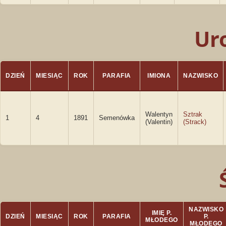
Ur
DZIEŃ
MIESIĄC
ROK
PARAFIA
IMIONA
NAZWISKO
Walentyn
Sztrak
1
4
1891
Semenówka
(Valentin)
(Strack)
NAZWISKO
IMIĘ P.
DZIEŃ
MIESIĄC
ROK
PARAFIA
P.
MŁODEGO
MŁODEGO