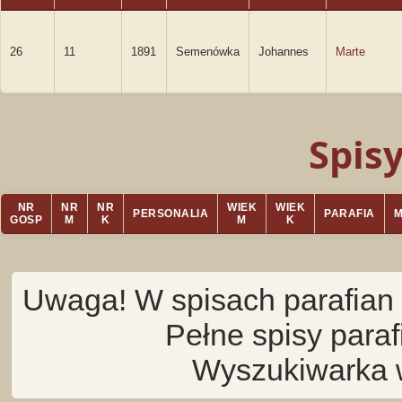
26
11
1891
Semenówka
Johannes
Marte
Spis
NR
NR
NR
WIEK
WIEK
PERSONALIA
PARAFIA
GOSP
M
K
M
K
Uwaga! W spisach parafian 
Pełne spisy para
Wyszukiwarka 