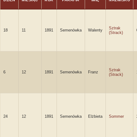
DZIEŃ
MIESIĄC
ROK
PARAFIA
IMIĘ
NAZWISKO
Sztrak
18
11
1891
Semenówka
Walenty
(Strack)
Sztrak
6
12
1891
Semenówka
Franz
(Strack)
24
12
1891
Semenówka
Elżbieta
Sommer