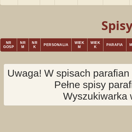
Spis
NR
NR
NR
WIEK
WIEK
PERSONALIA
PARAFIA
GOSP
M
K
M
K
Uwaga! W spisach parafian 
Pełne spisy para
Wyszukiwarka 