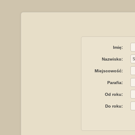
Imię:
Nazwisko:
Miejscowość:
Parafia:
Od roku:
Do roku: