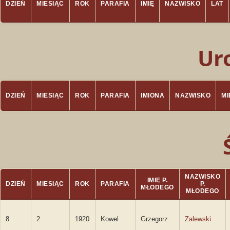
DZIEŃ
MIESIĄC
ROK
PARAFIA
IMIĘ
NAZWISKO
LAT
Ur
DZIEŃ
MIESIĄC
ROK
PARAFIA
IMIONA
NAZWISKO
M
NAZWISKO
IMIĘ P.
DZIEŃ
MIESIĄC
ROK
PARAFIA
P.
MŁODEGO
MŁODEGO
8
2
1920
Kowel
Grzegorz
Zalewski