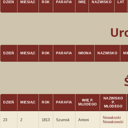
DZIEŃ
MIESIĄC
ROK
PARAFIA
IMIĘ
NAZWISKO
LAT
Ur
DZIEŃ
MIESIĄC
ROK
PARAFIA
IMIONA
NAZWISKO
M
NAZWISKO
IMIĘ P.
DZIEŃ
MIESIĄC
ROK
PARAFIA
P.
MŁODEGO
MŁODEGO
Nowakoski
23
2
1813
Szumsk
Antoni
Nowakowski