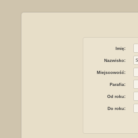
Imię:
Nazwisko:
Miejscowość:
Parafia:
Od roku:
Do roku: