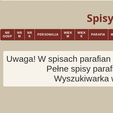
Spis
NR
NR
NR
WIEK
WIEK
PERSONALIA
PARAFIA
GOSP
M
K
M
K
Uwaga! W spisach parafian 
Pełne spisy para
Wyszukiwarka 