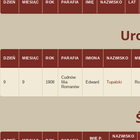
DZIEŃ
MIESIĄC
ROK
PARAFIA
IMIĘ
NAZWISKO
LAT
Ur
DZIEŃ
MIESIĄC
ROK
PARAFIA
IMIONA
NAZWISKO
M
Cudnów
9
9
1908
filia
Edward
Tupalski
Ro
Romanów
NAZWISKO
IMIĘ P.