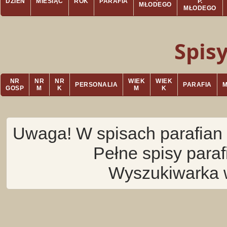
DZIEŃ
MIESIĄC
ROK
PARAFIA
P.
MŁODEGO
MŁODEGO
Spis
NR
NR
NR
WIEK
WIEK
PERSONALIA
PARAFIA
GOSP
M
K
M
K
Uwaga! W spisach parafian 
Pełne spisy para
Wyszukiwarka 