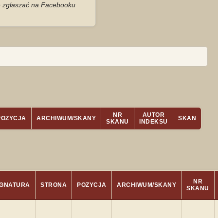
je zgłaszać na Facebooku
NR
AUTOR
POZYCJA
ARCHIWUM/SKANY
SKAN
SKANU
INDEKSU
NR
GNATURA
STRONA
POZYCJA
ARCHIWUM/SKANY
SKANU