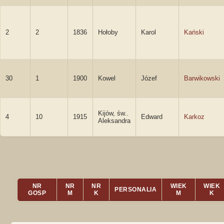
2
2
1836
Hołoby
Karol
Kański
30
1
1900
Kowel
Józef
Barwikowski
Kijów, św..
4
10
1915
Edward
Karkoz
Aleksandra
NR
NR
NR
WIEK
WIEK
PERSONALIA
GOSP
M
K
M
K