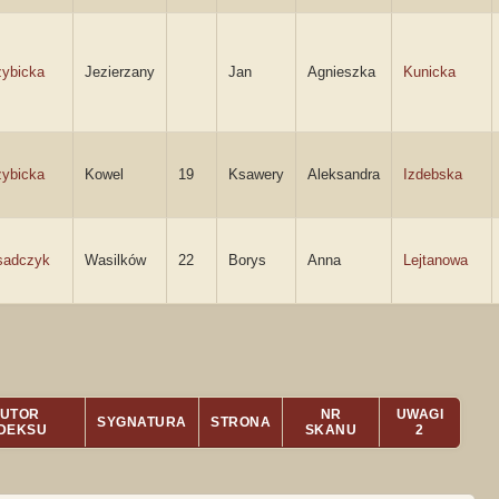
ybicka
Jezierzany
Jan
Agnieszka
Kunicka
ybicka
Kowel
19
Ksawery
Aleksandra
Izdebska
sadczyk
Wasilków
22
Borys
Anna
Lejtanowa
UTOR
NR
UWAGI
SYGNATURA
STRONA
NDEKSU
SKANU
2