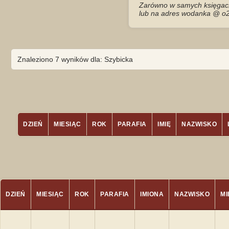
Zarówno w samych księgach 
lub na adres wodanka @ o2
Znaleziono 7 wyników dla: Szybicka
DZIEŃ
MIESIĄC
ROK
PARAFIA
IMIĘ
NAZWISKO
DZIEŃ
MIESIĄC
ROK
PARAFIA
IMIONA
NAZWISKO
M