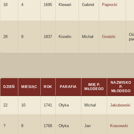
18
4
1695
Klewań
Gabriel
Paprocki
Oś
28
9
1837
Kisielin
Michał
Grodzki
par
NAZWISKO
IMIĘ P.
DZIEŃ
MIESIĄC
ROK
PARAFIA
P.
MŁODEGO
MŁODEGO
22
10
1741
Ołyka
Michał
Jakubowski
?
8
1768
Ołyka
Jan
Krasowski