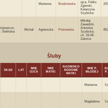
ojca, Feliks
Marianna
Brodzewska
297
Zgierski,
Katarzyna
Szybicka
Mikołaj
Zawadzki,
mijowicze,
Antonina
Michał
Agnieszka
Piotrowska
85
. Sielińska
Szybicka;
ch. 29.09.
Zaturce.
Śluby
NAZWISKO
IMIĘ
IMIĘ
IMIĘ P.
N
SKĄD
LAT
RODOWE
OJCA
MATKI
MŁODEJ
P
MATKI
Marianna
Sz
Magdalena
Sz