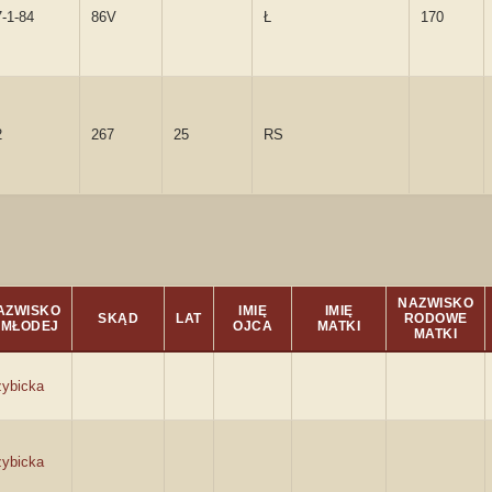
-1-84
86V
Ł
170
2
267
25
RS
NAZWISKO
AZWISKO
IMIĘ
IMIĘ
SKĄD
LAT
RODOWE
. MŁODEJ
OJCA
MATKI
MATKI
ybicka
ybicka