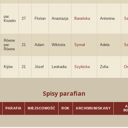
par.
27
Florian
Anastazja
Barańska
Antonina
Sz
Kisielin
Równe
par.
21
Adam
Wiktoria
Symał
Adela
Sz
Równe
Kijów
21
Józef
Leokadia
Szybicka
Zofia
O
Spisy parafian
A
PARAFIA
MIEJSCOWOŚĆ
ROK
ARCHIWUM/SKANY
I