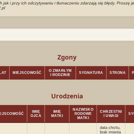
jak i przy ich odczytywaniu i tłumaczeniu zdarzają się błędy. Proszę 
.pl
Zgony
O ZMARŁYM
LAT
MIEJSCOWOŚĆ
SYGNATURA
STRONA
I RODZINIE
Urodzenia
NAZWISKO
IMIĘ
IMIĘ
CHRZESTNI
IEJSCOWOŚĆ
RODOWE
SY
OJCA
MATKI
I UWAGI
MATKI
data chrztu,
brak imienia