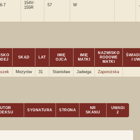
154V-
6-7
57
W
155R
NAZWISKO
ISKO
IMIĘ
IMIĘ
ŚWIAD
SKĄD
LAT
RODOWE
ODEJ
OJCA
MATKI
I U
MATKI
szek
Meżyrów
31
Stanisław
Jadwiga
Zaporożska
UTOR
NR
UWAGI
SYGNATURA
STRONA
NDEKSU
SKANU
2