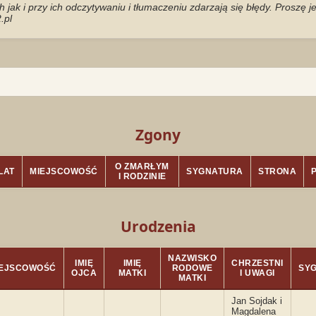
jak i przy ich odczytywaniu i tłumaczeniu zdarzają się błędy. Proszę 
.pl
Zgony
O ZMARŁYM
LAT
MIEJSCOWOŚĆ
SYGNATURA
STRONA
I RODZINIE
Urodzenia
NAZWISKO
IMIĘ
IMIĘ
CHRZESTNI
IEJSCOWOŚĆ
RODOWE
SY
OJCA
MATKI
I UWAGI
MATKI
Jan Sojdak i
Magdalena