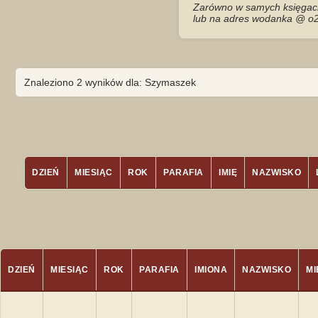
Zarówno w samych księgach 
lub na adres wodanka @ o2
Znaleziono 2 wyników dla: Szymaszek
DZIEŃ
MIESIĄC
ROK
PARAFIA
IMIĘ
NAZWISKO
DZIEŃ
MIESIĄC
ROK
PARAFIA
IMIONA
NAZWISKO
M