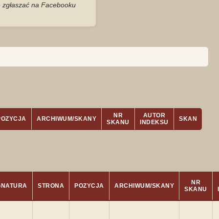
je zgłaszać na Facebooku
NR
AUTOR
POZYCJA
ARCHIWUM/SKANY
SKAN
SKANU
INDEKSU
NR
GNATURA
STRONA
POZYCJA
ARCHIWUM/SKANY
SKANU