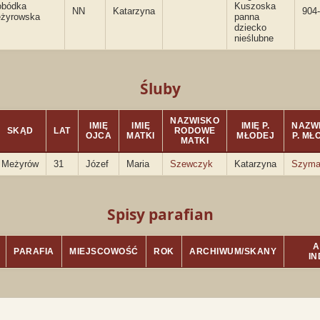
obódka
Kuszoska
NN
Katarzyna
904-
żyrowska
panna
dziecko
nieślubne
Śluby
NAZWISKO
IMIĘ
IMIĘ
IMIĘ P.
NAZW
SKĄD
LAT
RODOWE
OJCA
MATKI
MŁODEJ
P. MŁ
MATKI
Meżyrów
31
Józef
Maria
Szewczyk
Katarzyna
Szyma
Spisy parafian
A
PARAFIA
MIEJSCOWOŚĆ
ROK
ARCHIWUM/SKANY
I