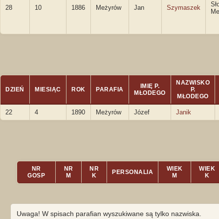
Sł
28
10
1886
Meżyrów
Jan
Szymaszek
Me
NAZWISKO
IMIĘ P.
DZIEŃ
MIESIĄC
ROK
PARAFIA
P.
MŁODEGO
MŁODEGO
22
4
1890
Meżyrów
Józef
Janik
NR
NR
NR
WIEK
WIEK
PERSONALIA
GOSP
M
K
M
K
Uwaga! W spisach parafian wyszukiwane są tylko nazwiska.