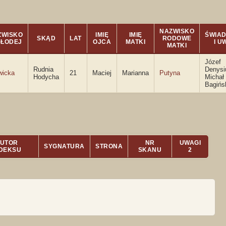
NAZWISKO
ZWISKO
IMIĘ
IMIĘ
ŚWIA
SKĄD
LAT
RODOWE
MŁODEJ
OJCA
MATKI
I U
MATKI
Józef
Rudnia
Denysi
wicka
21
Maciej
Marianna
Putyna
Hodycha
Michał
Bagińs
UTOR
NR
UWAGI
SYGNATURA
STRONA
NDEKSU
SKANU
2