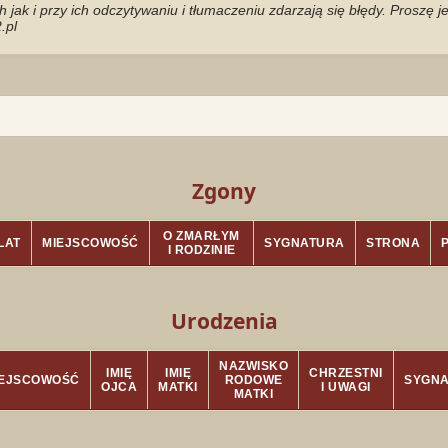
jak i przy ich odczytywaniu i tłumaczeniu zdarzają się błędy. Proszę 
.pl
Zgony
O ZMARŁYM
LAT
MIEJSCOWOŚĆ
SYGNATURA
STRONA
I RODZINIE
Urodzenia
NAZWISKO
IMIĘ
IMIĘ
CHRZESTNI
IEJSCOWOŚĆ
RODOWE
SYGN
OJCA
MATKI
I UWAGI
MATKI