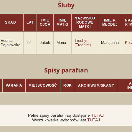
Śluby
NAZWISKO
IMIĘ
IMIĘ
IMIĘ P.
NA
SKĄD
LAT
RODOWE
OJCA
MATKI
MŁODEJ
P. 
MATKI
Rudnia
Trochym
22
Jakub
Maria
Marcjanna
Kot
Dryhłowska
(Trochim)
Spisy parafian
A
PARAFIA
MIEJSCOWOŚĆ
ROK
ARCHIWUM/SKANY
I
Pełne spisy parafian są dostępne
TUTAJ
Wyszukiwarka wyborców jest
TUTAJ