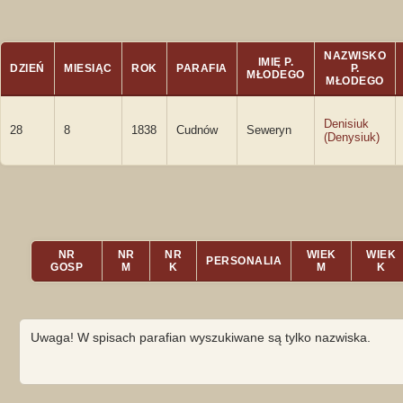
NAZWISKO
IMIĘ P.
DZIEŃ
MIESIĄC
ROK
PARAFIA
P.
MŁODEGO
MŁODEGO
Denisiuk
28
8
1838
Cudnów
Seweryn
(Denysiuk)
NR
NR
NR
WIEK
WIEK
PERSONALIA
GOSP
M
K
M
K
Uwaga! W spisach parafian wyszukiwane są tylko nazwiska.