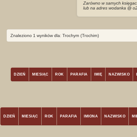
Zarówno w samych księgach 
lub na adres wodanka @ o2
Znaleziono 1 wyników dla: Trochym (Trochim)
DZIEŃ
MIESIĄC
ROK
PARAFIA
IMIĘ
NAZWISKO
DZIEŃ
MIESIĄC
ROK
PARAFIA
IMIONA
NAZWISKO
M