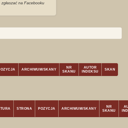
je zgłaszać na Facebooku
NR
AUTOR
POZYCJA
ARCHIWUM/SKANY
SKAN
SKANU
INDEKSU
NR
A
ATURA
STRONA
POZYCJA
ARCHIWUM/SKANY
SKANU
IN