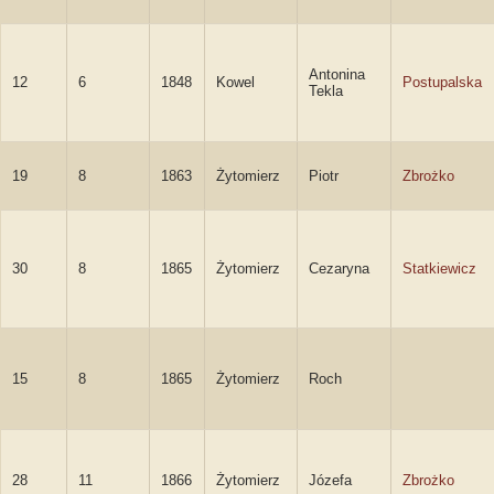
Antonina
12
6
1848
Kowel
Postupalska
Tekla
19
8
1863
Żytomierz
Piotr
Zbrożko
30
8
1865
Żytomierz
Cezaryna
Statkiewicz
15
8
1865
Żytomierz
Roch
28
11
1866
Żytomierz
Józefa
Zbrożko