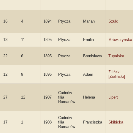
16
4
1894
Ptycza
Marian
Szulc
13
11
1895
Ptycza
Emilia
Mrówczyńska
22
6
1895
Ptycza
Bronisława
Tupalska
Ziliński
12
9
1896
Ptycza
Adam
[Zieliński]
Cudnów
27
12
1907
filia
Helena
Lipert
Romanów
Cudnów
17
1
1908
filia
Franciszka
Skibicka
Romanów