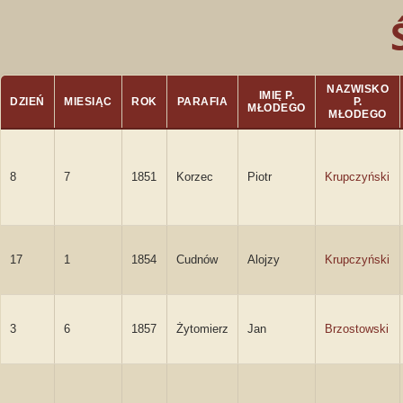
NAZWISKO
IMIĘ P.
DZIEŃ
MIESIĄC
ROK
PARAFIA
P.
MŁODEGO
MŁODEGO
8
7
1851
Korzec
Piotr
Krupczyński
17
1
1854
Cudnów
Alojzy
Krupczyński
3
6
1857
Żytomierz
Jan
Brzostowski