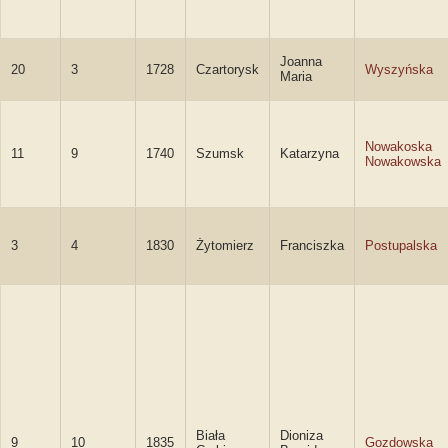
Joanna
20
3
1728
Czartorysk
Wyszyńska
Maria
Nowakoska
11
9
1740
Szumsk
Katarzyna
Nowakowska
3
4
1830
Żytomierz
Franciszka
Postupalska
Biała
Dioniza
9
10
1835
Gozdowska