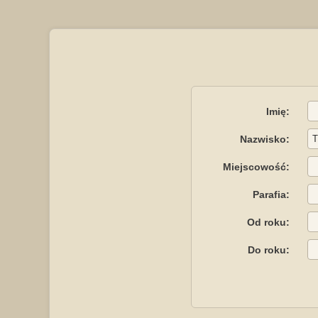
Imię:
Nazwisko:
Miejscowość:
Parafia:
Od roku:
Do roku: