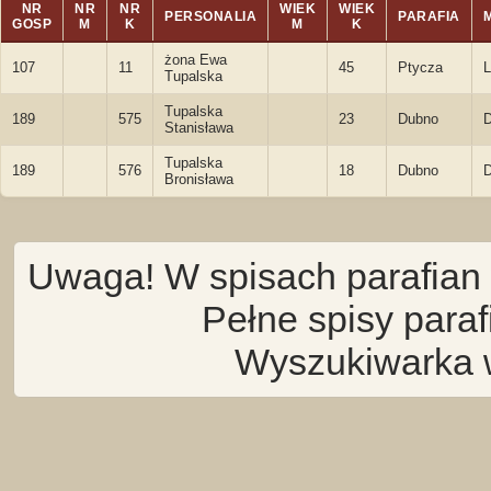
NR
NR
NR
WIEK
WIEK
PERSONALIA
PARAFIA
GOSP
M
K
M
K
żona Ewa
107
11
45
Ptycza
L
Tupalska
Tupalska
189
575
23
Dubno
Stanisława
Tupalska
189
576
18
Dubno
Bronisława
Uwaga! W spisach parafian 
Pełne spisy para
Wyszukiwarka 