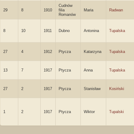
Cudnów
29
8
1910
filia
Maria
Radwan
Romanów
8
10
1911
Dubno
Antonina
Tupalska
27
4
1912
Ptycza
Katarzyna
Tupalska
13
7
1917
Ptycza
Anna
Tupalska
27
2
1917
Ptycza
Stanisław
Kosiński
1
2
1917
Ptycza
Wiktor
Tupalski