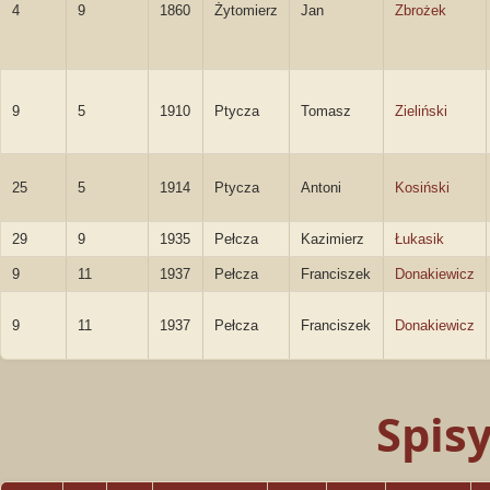
4
9
1860
Żytomierz
Jan
Zbrożek
9
5
1910
Ptycza
Tomasz
Zieliński
25
5
1914
Ptycza
Antoni
Kosiński
29
9
1935
Pełcza
Kazimierz
Łukasik
9
11
1937
Pełcza
Franciszek
Donakiewicz
9
11
1937
Pełcza
Franciszek
Donakiewicz
Spis