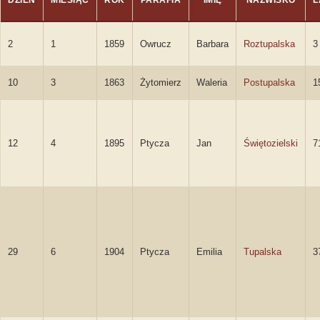
DZIEŃ
MIESIĄC
ROK
PARAFIA
IMIĘ
NAZWISKO
L
2
1
1859
Owrucz
Barbara
Roztupalska
3
10
3
1863
Żytomierz
Waleria
Postupalska
1
12
4
1895
Ptycza
Jan
Świętozielski
7
29
6
1904
Ptycza
Emilia
Tupalska
3