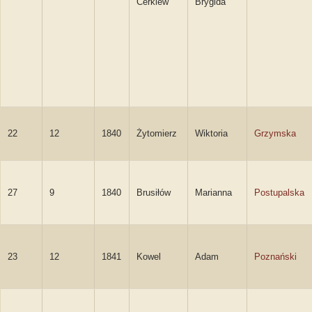
Cerkiew
Brygida
22
12
1840
Żytomierz
Wiktoria
Grzymska
27
9
1840
Brusiłów
Marianna
Postupalska
23
12
1841
Kowel
Adam
Poznański