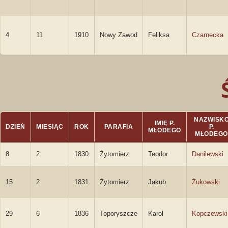
4
11
1910
Nowy Zawod
Feliksa
Czarnecka
NAZWISK
IMIĘ P.
DZIEŃ
MIESIĄC
ROK
PARAFIA
P.
MŁODEGO
MŁODEGO
8
2
1830
Żytomierz
Teodor
Danilewski
15
2
1831
Żytomierz
Jakub
Żukowski
29
6
1836
Toporyszcze
Karol
Kopczewski