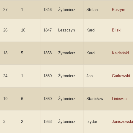
27
1
1846
Żytomierz
Stefan
Burzym
26
10
1847
Leszczyn
Karol
Bilski
18
5
1858
Żytomierz
Karol
Kajdański
24
1
1860
Żytomierz
Jan
Gurkowski
19
6
1860
Żytomierz
Stanisław
Liniewicz
3
2
1863
Żytomierz
Izydor
Janiszewski