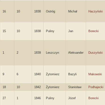
16
10
1838
Ostróg
Michał
Haczyński
15
10
1838
Puliny
Jan
Borecki
1
2
1839
Leszczyn
Aleksander
Duszyński
9
6
1840
Żytomierz
Bazyli
Makowski
18
10
1842
Żytomierz
Stanisław
Podhajecki
27
1
1846
Puliny
Józef
Borecki