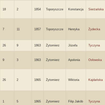
18
2
1854
Toporyszcze
Konstancja
Sierżańska
7
11
1857
Toporyszcze
Henryka
Żydecka
26
9
1863
Żytomierz
Józefa
Tyczyna
9
3
1863
Żytomierz
Apolonia
Osłowska
26
2
1865
Żytomierz
Wiktoria
Kajdańska
1
5
1865
Żytomierz
Filip Jakób
Tyczyna