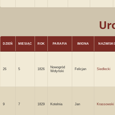
Ur
DZIEŃ
MIESIĄC
ROK
PARAFIA
IMIONA
NAZWISK
Nowogród
26
5
1826
Felicjan
Siedlecki
Wołyński
9
7
1829
Kotelnia
Jan
Krassowski