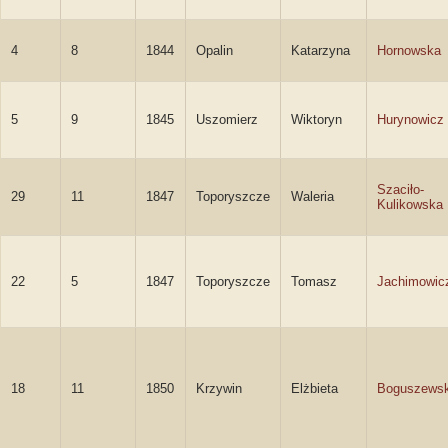
4
8
1844
Opalin
Katarzyna
Hornowska
5
9
1845
Uszomierz
Wiktoryn
Hurynowicz
Szaciło-
29
11
1847
Toporyszcze
Waleria
Kulikowska
22
5
1847
Toporyszcze
Tomasz
Jachimowic
18
11
1850
Krzywin
Elżbieta
Boguszews