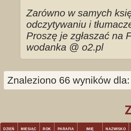
Zarówno w samych księg
odczytywaniu i tłumacze
Proszę je zgłaszać na 
wodanka @ o2.pl
Znaleziono 66 wyników dla:
DZIEŃ
MIESIĄC
ROK
PARAFIA
IMIĘ
NAZWISKO