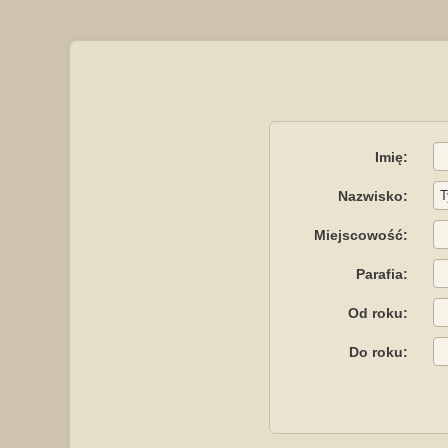
Imię:
Nazwisko:
Miejscowość:
Parafia:
Od roku:
Do roku: