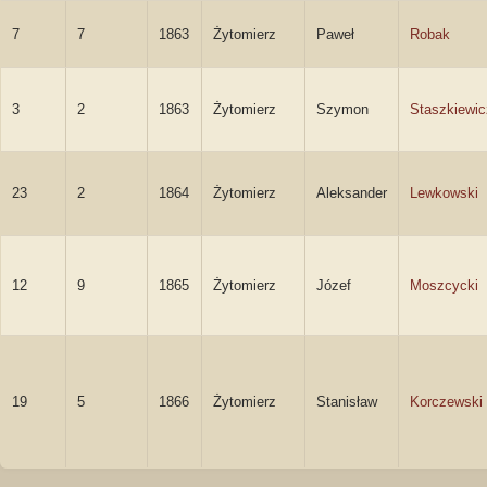
7
7
1863
Żytomierz
Paweł
Robak
3
2
1863
Żytomierz
Szymon
Staszkiewic
23
2
1864
Żytomierz
Aleksander
Lewkowski
12
9
1865
Żytomierz
Józef
Moszcycki
19
5
1866
Żytomierz
Stanisław
Korczewski