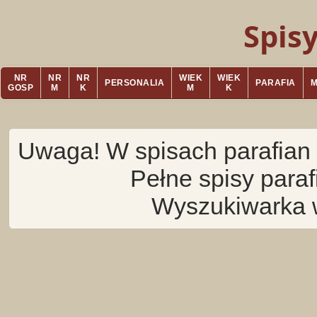
Spis
NR
NR
NR
WIEK
WIEK
PERSONALIA
PARAFIA
GOSP
M
K
M
K
Uwaga! W spisach parafian 
Pełne spisy para
Wyszukiwarka 