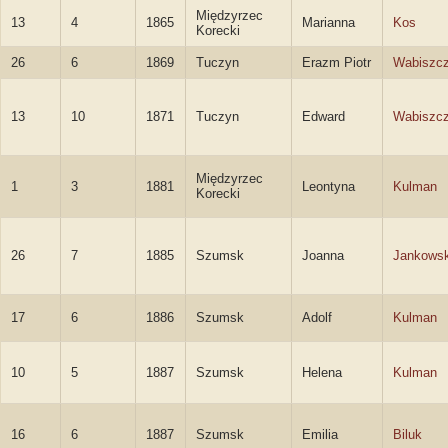
Międzyrzec
13
4
1865
Marianna
Kos
Korecki
26
6
1869
Tuczyn
Erazm Piotr
Wabiszc
13
10
1871
Tuczyn
Edward
Wabiszc
Międzyrzec
1
3
1881
Leontyna
Kulman
Korecki
26
7
1885
Szumsk
Joanna
Jankows
17
6
1886
Szumsk
Adolf
Kulman
10
5
1887
Szumsk
Helena
Kulman
16
6
1887
Szumsk
Emilia
Biluk