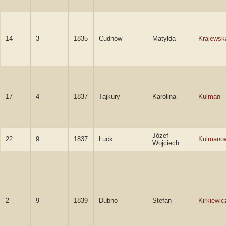
14
3
1835
Cudnów
Matylda
Krajewsk
17
4
1837
Tajkury
Karolina
Kulman
Józef
22
9
1837
Łuck
Kulmano
Wojciech
2
9
1839
Dubno
Stefan
Kirkiewic