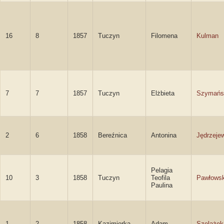
16
8
1857
Tuczyn
Filomena
Kulman
7
7
1857
Tuczyn
Elżbieta
Szymańs
2
6
1858
Bereźnica
Antonina
Jędrzeje
Pelagia
10
3
1858
Tuczyn
Teofila
Pawłows
Paulina
1
2
1858
Kazimierka
Adam
Szelążek