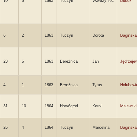
10
8
1863
Tuczyn
Wawrzyniec
Dudek
6
2
1863
Tuczyn
Dorota
Bagińska
23
6
1863
Bereźnica
Jan
Jędrzeje
4
1
1863
Bereźnica
Tytus
Hołubowi
31
10
1864
Horyńgród
Karol
Majewski
26
4
1864
Tuczyn
Marcelina
Bagińska