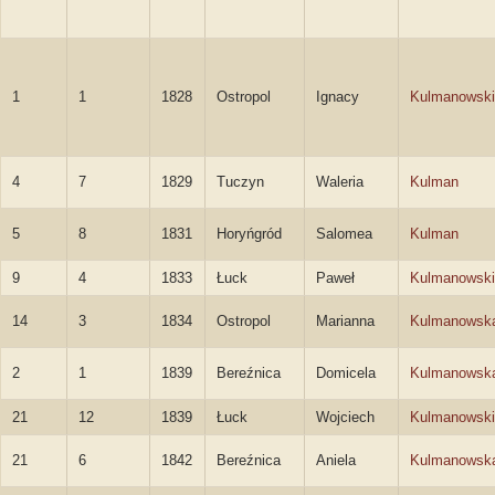
1
1
1828
Ostropol
Ignacy
Kulmanowski
4
7
1829
Tuczyn
Waleria
Kulman
5
8
1831
Horyńgród
Salomea
Kulman
9
4
1833
Łuck
Paweł
Kulmanowski
14
3
1834
Ostropol
Marianna
Kulmanowsk
2
1
1839
Bereźnica
Domicela
Kulmanowsk
21
12
1839
Łuck
Wojciech
Kulmanowski
21
6
1842
Bereźnica
Aniela
Kulmanowsk