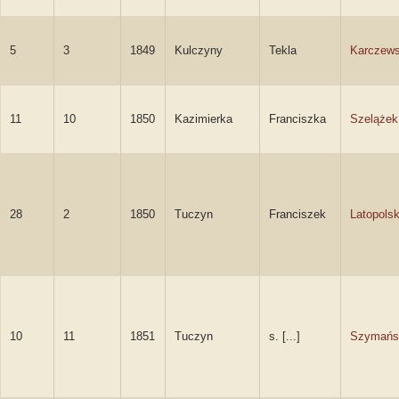
5
3
1849
Kulczyny
Tekla
Karczew
11
10
1850
Kazimierka
Franciszka
Szelążek
28
2
1850
Tuczyn
Franciszek
Latopolsk
10
11
1851
Tuczyn
s. [...]
Szymańs