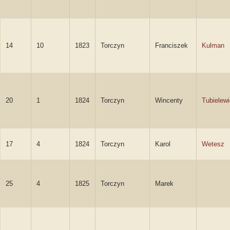
14
10
1823
Torczyn
Franciszek
Kulman
20
1
1824
Torczyn
Wincenty
Tubielew
17
4
1824
Torczyn
Karol
Wetesz
25
4
1825
Torczyn
Marek