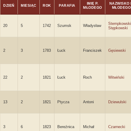
IMIĘ P.
NAZWISKO 
DZIEŃ
MIESIĄC
ROK
PARAFIA
MŁODEGO
MŁODEGO
Stempkowski
20
5
1742
Szumsk
Władysław
Stępkowski
2
3
1783
Łuck
Franciszek
Gęsiewski
22
2
1821
Łuck
Roch
Witwiński
13
2
1821
Ptycza
Antoni
Dziewulski
3
6
1823
Bereźnica
Michał
Czarnecki