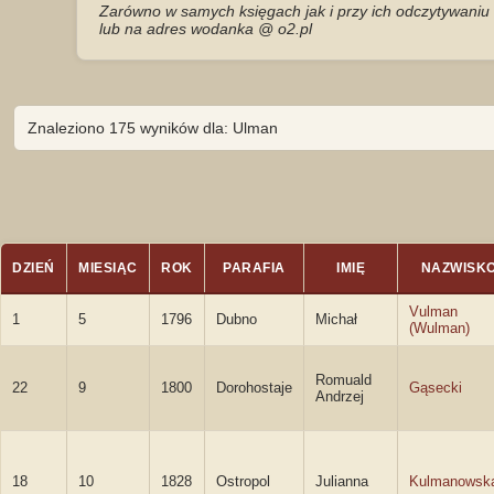
Zarówno w samych księgach jak i przy ich odczytywaniu 
lub na adres wodanka @ o2.pl
Znaleziono 175 wyników dla: Ulman
DZIEŃ
MIESIĄC
ROK
PARAFIA
IMIĘ
NAZWISK
Vulman
1
5
1796
Dubno
Michał
(Wulman)
Romuald
22
9
1800
Dorohostaje
Gąsecki
Andrzej
18
10
1828
Ostropol
Julianna
Kulmanowsk