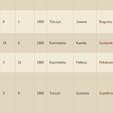
9
1
1859
Torczyn
Joanna
Bogucka
18
6
1860
Kazimierka
Kamila
Szelążek
3
11
1860
Kazimierka
Feliksa
Hołubowi
3
8
1860
Tuczyn
Zuzanna
Szpetko