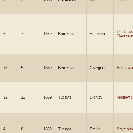
Hordziew
6
7
1859
Bereźnica
Antonina
[Jędrzej
18
5
1859
Bereźnica
Grzegorz
Hołubowi
12
12
1859
Tuczyn
Dionizy
Mosiewic
4
8
1859
Tuczyn
Emilia
Szymańs