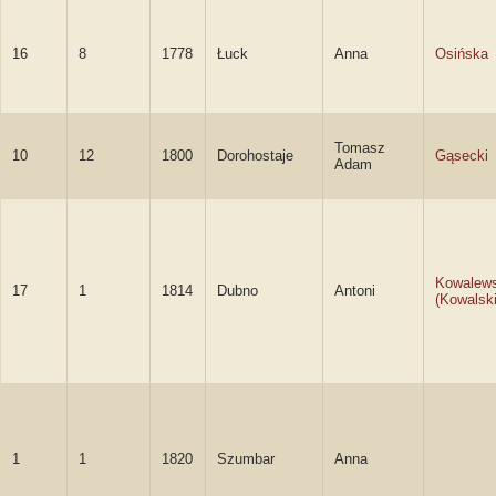
16
8
1778
Łuck
Anna
Osińska
Tomasz
10
12
1800
Dorohostaje
Gąsecki
Adam
Kowalews
17
1
1814
Dubno
Antoni
(Kowalski
1
1
1820
Szumbar
Anna