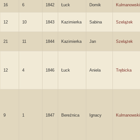
16
6
1842
Łuck
Domik
Kulmanowski
12
10
1843
Kazimierka
Sabina
Szelążek
21
11
1844
Kazimierka
Jan
Szelążek
12
4
1846
Łuck
Aniela
Trębicka
9
1
1847
Bereźnica
Ignacy
Kulmanowski