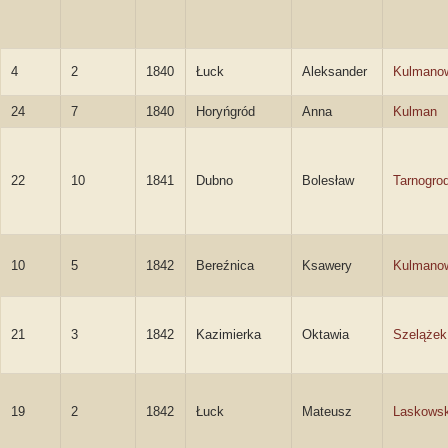
4
2
1840
Łuck
Aleksander
Kulmano
24
7
1840
Horyńgród
Anna
Kulman
22
10
1841
Dubno
Bolesław
Tarnogro
10
5
1842
Bereźnica
Ksawery
Kulmano
21
3
1842
Kazimierka
Oktawia
Szelążek
19
2
1842
Łuck
Mateusz
Laskowsk