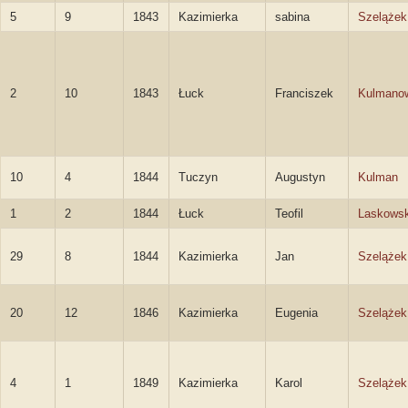
5
9
1843
Kazimierka
sabina
Szelążek
2
10
1843
Łuck
Franciszek
Kulmano
10
4
1844
Tuczyn
Augustyn
Kulman
1
2
1844
Łuck
Teofil
Laskowsk
29
8
1844
Kazimierka
Jan
Szelążek
20
12
1846
Kazimierka
Eugenia
Szelążek
4
1
1849
Kazimierka
Karol
Szelążek