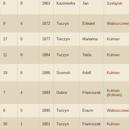
8
8
1863
Kazimierka
Jan
Szelążek
9
4
1872
Tuczyn
Edward
Wabiszczewi
27
6
1877
Torczyn
Marianna
Kulman
11
8
1884
Tuczyn
Tekla
Kulman
19
6
1886
Szumsk
Adolf
Kulman
Kulman
7
4
1893
Dubno
Franciszek
(Kolman)
6
5
1895
Tuczyn
Erazm
Wabiszczewi
30
1
1901
Tuczyn
Franciszek
Kulman