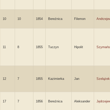
10
10
1854
Bereźnica
Filemon
Andrzeje
11
8
1855
Tuczyn
Hipolit
Szymańs
12
7
1855
Kazimierka
Jan
Szelążek
17
7
1856
Bereźnica
Aleksander
Jędrzeje