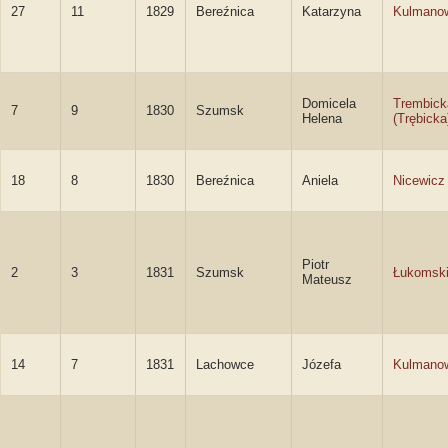
27
11
1829
Bereźnica
Katarzyna
Kulmano
Domicela
Trembick
7
9
1830
Szumsk
Helena
(Trębicka
18
8
1830
Bereźnica
Aniela
Nicewicz
Piotr
2
3
1831
Szumsk
Łukomsk
Mateusz
14
7
1831
Lachowce
Józefa
Kulmano