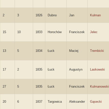
2
3
1826
Dubno
Jan
Kulman
15
10
1833
Horochów
Franciszek
Jelec
13
5
1834
Łuck
Maciej
Trembicki
17
2
1835
Łuck
Augustyn
Laskowski
27
5
1835
Łuck
Franciszek
Kulmanowski
20
6
1837
Targowica
Aleksander
Gąsecki