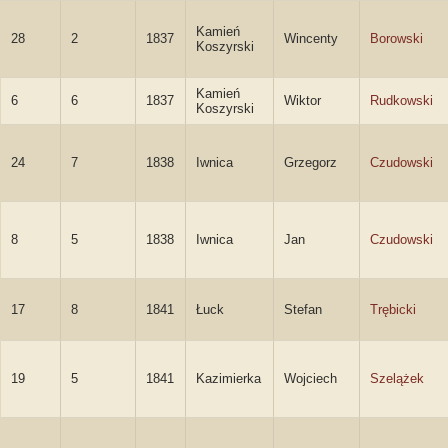
Kamień
28
2
1837
Wincenty
Borowski
Koszyrski
Kamień
6
6
1837
Wiktor
Rudkowski
Koszyrski
24
7
1838
Iwnica
Grzegorz
Czudowski
8
5
1838
Iwnica
Jan
Czudowski
17
8
1841
Łuck
Stefan
Trębicki
19
5
1841
Kazimierka
Wojciech
Szelążek