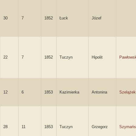
30
7
1852
Łuck
Józef
22
7
1852
Tuczyn
Hipolit
Pawłowsk
12
6
1853
Kazimierka
Antonina
Szelążek
28
11
1853
Tuczyn
Grzegorz
Szymańs