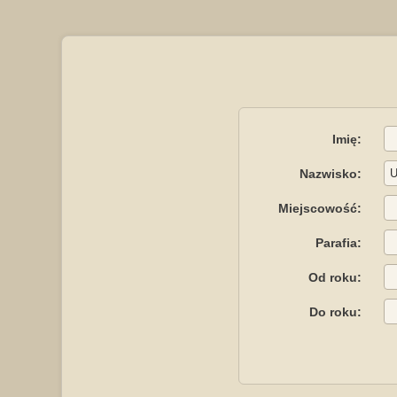
Imię:
Nazwisko:
Miejscowość:
Parafia:
Od roku:
Do roku: