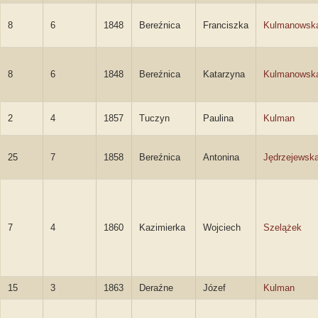
8
6
1848
Bereźnica
Franciszka
Kulmanowsk
8
6
1848
Bereźnica
Katarzyna
Kulmanowsk
2
4
1857
Tuczyn
Paulina
Kulman
25
7
1858
Bereźnica
Antonina
Jędrzejewsk
7
4
1860
Kazimierka
Wojciech
Szelążek
15
3
1863
Deraźne
Józef
Kulman