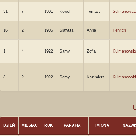
31
7
1901
Kowel
Tomasz
Sulmanowicz
16
2
1905
Sławuta
Anna
Henrich
1
4
1922
Sarny
Zofia
Kulmanowsk
8
2
1922
Sarny
Kazimierz
Kulmanowski
DZIEŃ
MIESIĄC
ROK
PARAFIA
IMIONA
NAZWI