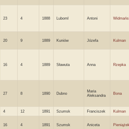
23
4
1888
Luboml
Antoni
Widmańs
20
9
1889
Kuniów
Józefa
Kulman
16
4
1889
Sławuta
Anna
Rzepka
Maria
27
8
1890
Dubno
Bona
Aleksandra
4
12
1891
Szumsk
Franciszek
Kulman
16
4
1891
Szumsk
Aniceta
Pieniąże