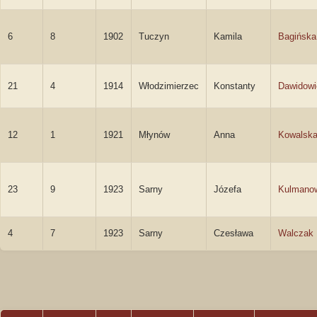
6
8
1902
Tuczyn
Kamila
Bagińska
21
4
1914
Włodzimierzec
Konstanty
Dawidowi
12
1
1921
Młynów
Anna
Kowalsk
23
9
1923
Sarny
Józefa
Kulmano
4
7
1923
Sarny
Czesława
Walczak