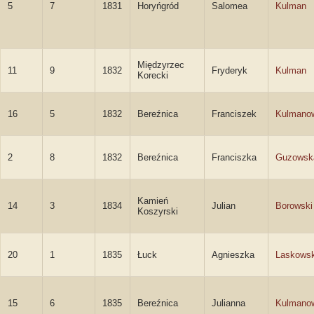
5
7
1831
Horyńgród
Salomea
Kulman
Międzyrzec
11
9
1832
Fryderyk
Kulman
Korecki
16
5
1832
Bereźnica
Franciszek
Kulmano
2
8
1832
Bereźnica
Franciszka
Guzowsk
Kamień
14
3
1834
Julian
Borowski
Koszyrski
20
1
1835
Łuck
Agnieszka
Laskows
15
6
1835
Bereźnica
Julianna
Kulmano