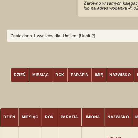
Zarówno w samych księgach 
lub na adres wodanka @ o2
Znaleziono 1 wyników dla: Umilent [Unolt ?]
DZIEŃ
MIESIĄC
ROK
PARAFIA
IMIĘ
NAZWISKO
DZIEŃ
MIESIĄC
ROK
PARAFIA
IMIONA
NAZWISKO