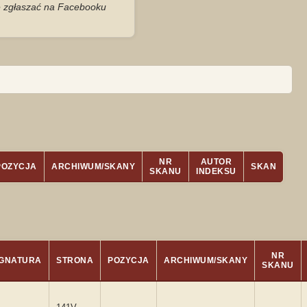
je zgłaszać na Facebooku
NR
AUTOR
POZYCJA
ARCHIWUM/SKANY
SKAN
SKANU
INDEKSU
NR
GNATURA
STRONA
POZYCJA
ARCHIWUM/SKANY
SKANU