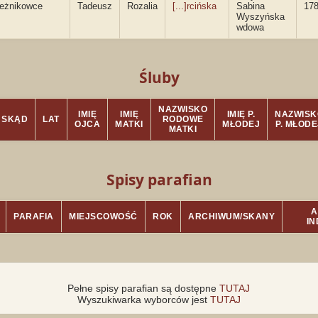
eżnikowce
Tadeusz
Rozalia
[...]rcińska
Sabina
178
Wyszyńska
wdowa
Śluby
NAZWISKO
IMIĘ
IMIĘ
IMIĘ P.
NAZWISK
SKĄD
LAT
RODOWE
OJCA
MATKI
MŁODEJ
P. MŁODE
MATKI
Spisy parafian
A
PARAFIA
MIEJSCOWOŚĆ
ROK
ARCHIWUM/SKANY
I
Pełne spisy parafian są dostępne
TUTAJ
Wyszukiwarka wyborców jest
TUTAJ