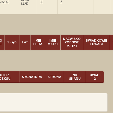
141V-
-3-146
56
Ż
142R
NAZWISKO
O
IMIĘ
IMIĘ
ŚWIADKOWIE
SKĄD
LAT
RODOWE
J
OJCA
MATKI
I UWAGI
MATKI
UTOR
NR
UWAGI
SYGNATURA
STRONA
NDEKSU
SKANU
2