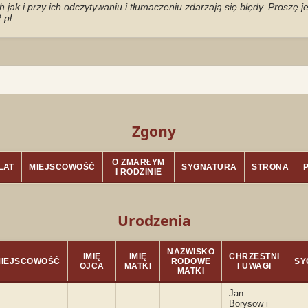
jak i przy ich odczytywaniu i tłumaczeniu zdarzają się błędy. Proszę 
.pl
Zgony
O ZMARŁYM
LAT
MIEJSCOWOŚĆ
SYGNATURA
STRONA
I RODZINIE
Urodzenia
NAZWISKO
IMIĘ
IMIĘ
CHRZESTNI
MIEJSCOWOŚĆ
RODOWE
SY
OJCA
MATKI
I UWAGI
MATKI
Jan
Borysow i