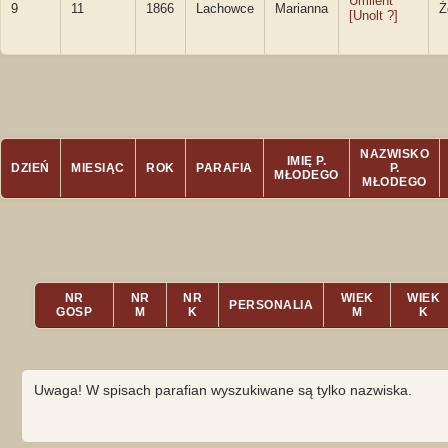
Umilent
9
11
1866
Lachowce
Marianna
Ż
[Unolt ?]
NAZWISKO
IMIĘ P.
DZIEŃ
MIESIĄC
ROK
PARAFIA
P.
MŁODEGO
MŁODEGO
NR
NR
NR
WIEK
WIEK
PERSONALIA
GOSP
M
K
M
K
Uwaga! W spisach parafian wyszukiwane są tylko nazwiska.