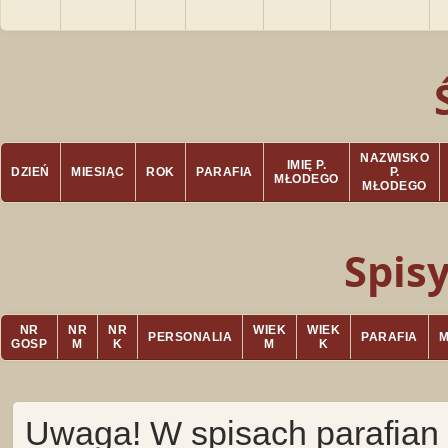
NAZWISKO
IMIĘ P.
DZIEŃ
MIESIĄC
ROK
PARAFIA
P.
MŁODEGO
MŁODEGO
Spis
NR
NR
NR
WIEK
WIEK
PERSONALIA
PARAFIA
GOSP
M
K
M
K
Uwaga! W spisach parafian 