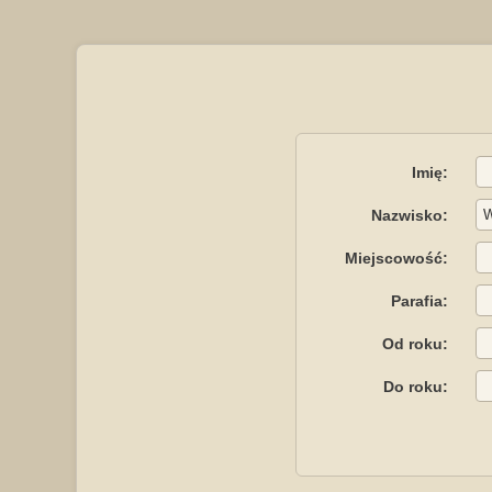
Imię:
Nazwisko:
Miejscowość:
Parafia:
Od roku:
Do roku: