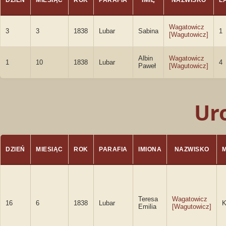
DZIEŃ
MIESIĄC
ROK
PARAFIA
IMIĘ
NAZWISKO
L
Wagatowicz
3
3
1838
Lubar
Sabina
1
[Wagutowicz]
Albin
Wagatowicz
1
10
1838
Lubar
4
Paweł
[Wagutowicz]
Ur
DZIEŃ
MIESIĄC
ROK
PARAFIA
IMIONA
NAZWISKO
Teresa
Wagatowicz
16
6
1838
Lubar
K
Emilia
[Wagutowicz]