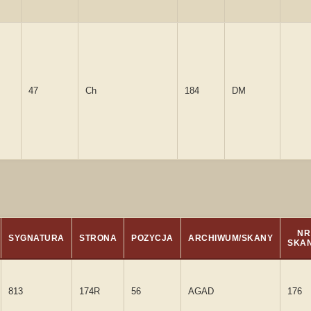
47
Ch
184
DM
NR
SYGNATURA
STRONA
POZYCJA
ARCHIWUM/SKANY
SKA
813
174R
56
AGAD
176