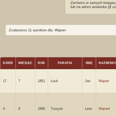
Zarówno w samych księgach 
lub na adres wodanka @ o2
Znaleziono 11 wyników dla: Wajner
DZIEŃ
MIESIĄC
ROK
PARAFIA
IMIĘ
NAZWISK
17
7
1851
Łuck
Jan
Wajner
4
8
1890
Turzysk
Leon
Wajnert