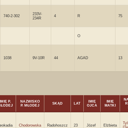
233V-
740-2-302
4
R
75
234R
O
1038
9V-10R
44
AGAD
13
N
IMIĘ P.
NAZWISKO
IMIĘ
IMIĘ
SKĄD
LAT
R
MŁODEJ
P. MŁODEJ
OJCA
MATKI
Ty
eokadia
Chodorowska
Radohoszcz
23
Józef
Elżbieta
[T