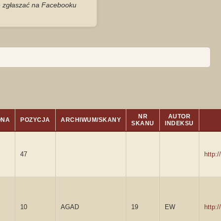
je zgłaszać na Facebooku
NR
AUTOR
ONA
POZYCJA
ARCHIWUM/SKANY
SKANU
INDEKSU
47
http:
10
AGAD
19
EW
http: