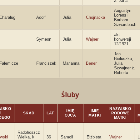
ż. Jana
Augustyn
Lorens i
Charaług
Adolf
Julia
Chojnacka
Barbara
Szwarcbach
akt
Symeon
Julia
Wajner
konwersji
12/1921
Jan
Bieluszko,
Falemicze
Franciszek
Marianna
Bener
Julia
Szwajner ż.
Roberta
Śluby
WISKO
NAZWISKO
IMIĘ
IMIĘ
P.
SKĄD
LAT
RODOWE
OJCA
MATKI
DEGO
MATKI
Radohoszcz
wski
Wielka, k.
36
Samoił
Elżbieta
Wajner
L