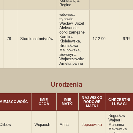
Konstancja,
Regina
wdowiec,
synowie
Wacław, Józef i
Aleksander,
córki zamężne
Karolina
76
Starokonstantynów
17-2-90
97R
Kisielewska,
Bronisława
Malinowska,
Seweryna
Wojtaszewska i
Amelia panna
Urodzenia
NAZWISKO
IMIĘ
IMIĘ
CHRZESTNI
MIEJSCOWOŚĆ
RODOWE
OJCA
MATKI
I UWAGI
MATKI
Bogusław
Wajner i
Olibów
Wojciech
Anna
Jepsiowska
Marianna
Makowska