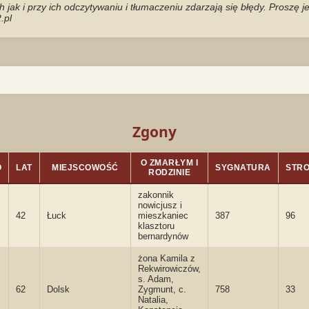
jak i przy ich odczytywaniu i tłumaczeniu zdarzają się błędy. Proszę 
.pl
Zgony
O ZMARŁYM I
O
LAT
MIEJSCOWOŚĆ
SYGNATURA
STR
RODZINIE
zakonnik
nowicjusz i
42
Łuck
mieszkaniec
387
96
klasztoru
bernardynów
żona Kamila z
Rekwirowiczów,
s. Adam,
62
Dolsk
Zygmunt, c.
758
33
Natalia,