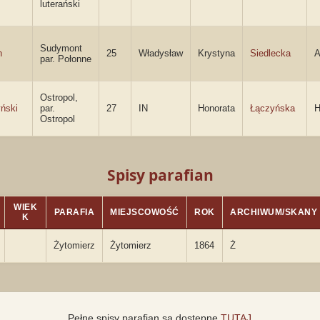
luterański
Sudymont
n
25
Władysław
Krystyna
Siedlecka
A
par. Połonne
Ostropol,
ński
par.
27
IN
Honorata
Łączyńska
H
Ostropol
Spisy parafian
WIEK
PARAFIA
MIEJSCOWOŚĆ
ROK
ARCHIWUM/SKANY
K
Żytomierz
Żytomierz
1864
Ż
Pełne spisy parafian są dostępne
TUTAJ