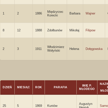
Międzyrzec
1
2
1886
Barbara
Wajner
Korecki
8
12
1888
Zdołbunów
Mikołaj
Filipow
Włodzimierz
2
3
1911
Helena
Dołęgowska
Wołyński
NAZ
IMIĘ P.
DZIEŃ
MIESIĄC
ROK
PARAFIA
MŁODEGO
MŁO
Augustyn
25
5
1869
Kuniów
Sarno
Henryk