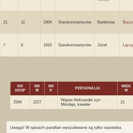
21
11
1904
Starokonstantynów
Bartłomiej
Bucy
7
6
1910
Starokonstantynów
Józef
Łączy
NR
NR
NR
WIEK
PERSONALIA
GOSP
M
K
M
Wajner Aleksander syn
2594
2227
21
Mikołaja, kawaler
Uwaga! W spisach parafian wyszukiwane są tylko nazwiska.