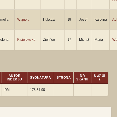
melia
Wajnert
Hubcza
19
Józef
Karolina
Ad
elena
Kisielewska
Zielińce
17
Michał
Maria
Wa
AUTOR
NR
UWAGI
SYGNATURA
STRONA
INDEKSU
SKANU
2
DM
178-51-90