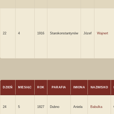
22
4
1916
Starokonstantynów
Józef
Wajnert
DZIEŃ
MIESIĄC
ROK
PARAFIA
IMIONA
NAZWISKO
24
5
1827
Dubno
Aniela
Babulka