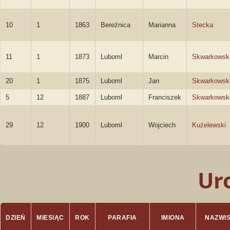
10
1
1863
Bereźnica
Marianna
Stecka
11
1
1873
Luboml
Marcin
Skwarkowsk
20
1
1875
Luboml
Jan
Skwarkowsk
5
12
1887
Luboml
Franciszek
Skwarkowsk
29
12
1900
Luboml
Wojciech
Kużelewski
Ur
DZIEŃ
MIESIĄC
ROK
PARAFIA
IMIONA
NAZWI