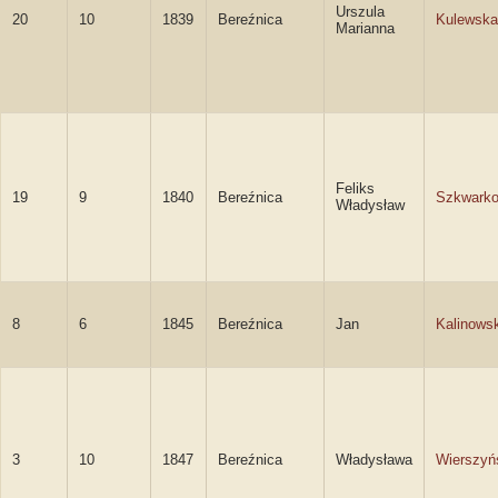
Urszula
20
10
1839
Bereźnica
Kulewska
Marianna
Feliks
19
9
1840
Bereźnica
Szkwarko
Władysław
8
6
1845
Bereźnica
Jan
Kalinowsk
3
10
1847
Bereźnica
Władysława
Wierszyń