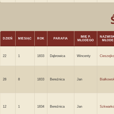
IMIĘ P.
NAZWISK
DZIEŃ
MIESIĄC
ROK
PARAFIA
MŁODEGO
MŁODE
22
1
1833
Dąbrowica
Wincenty
Cieszejk
28
8
1833
Bereźnica
Jan
Białkowsk
12
1
1834
Bereźnica
Jan
Szkwarko