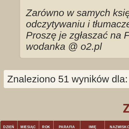
Zarówno w samych księg
odczytywaniu i tłumacze
Proszę je zgłaszać na 
wodanka @ o2.pl
Znaleziono 51 wyników dla
DZIEŃ
MIESIĄC
ROK
PARAFIA
IMIĘ
NAZWISK