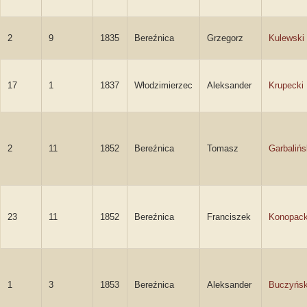
2
9
1835
Bereźnica
Grzegorz
Kulewski
17
1
1837
Włodzimierzec
Aleksander
Krupecki
2
11
1852
Bereźnica
Tomasz
Garbalińs
23
11
1852
Bereźnica
Franciszek
Konopack
1
3
1853
Bereźnica
Aleksander
Buczyńsk