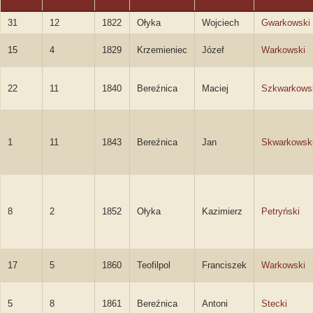
31
12
1822
Ołyka
Wojciech
Gwarkowski
15
4
1829
Krzemieniec
Józef
Warkowski
22
11
1840
Bereźnica
Maciej
Szkwarkows
1
11
1843
Bereźnica
Jan
Skwarkowsk
8
2
1852
Ołyka
Kazimierz
Petryński
17
5
1860
Teofilpol
Franciszek
Warkowski
5
8
1861
Bereźnica
Antoni
Stecki