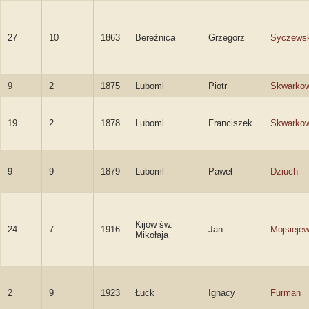
27
10
1863
Bereźnica
Grzegorz
Syczewsk
9
2
1875
Luboml
Piotr
Skwarkow
19
2
1878
Luboml
Franciszek
Skwarkow
9
9
1879
Luboml
Paweł
Dziuch
Kijów św.
24
7
1916
Jan
Mojsieje
Mikołaja
2
9
1923
Łuck
Ignacy
Furman