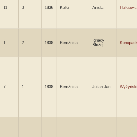
11
3
1836
Kołki
Aniela
Hulkiewic
Ignacy
1
2
1838
Bereźnica
Konopack
Błażej
7
1
1838
Bereźnica
Julian Jan
Wyżyńsk