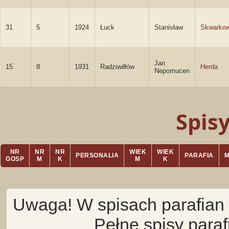
31
5
1924
Łuck
Stanisław
Skwarkow
Jan
15
8
1931
Radziwiłłów
Herda
Nepomucen
Spis
NR
NR
NR
WIEK
WIEK
PERSONALIA
PARAFIA
GOSP
M
K
M
K
Uwaga! W spisach parafian 
Pełne spisy para