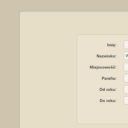
Imię:
Nazwisko:
Miejscowość:
Parafia:
Od roku:
Do roku: