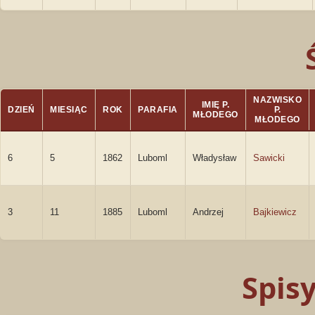
NAZWISKO
IMIĘ P.
DZIEŃ
MIESIĄC
ROK
PARAFIA
P.
MŁODEGO
MŁODEGO
6
5
1862
Luboml
Władysław
Sawicki
3
11
1885
Luboml
Andrzej
Bajkiewicz
Spis