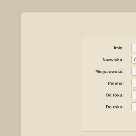
Imię:
Nazwisko:
Miejscowość:
Parafia:
Od roku:
Do roku: