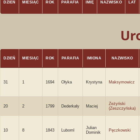
DZIEŃ
MIESIĄC
ROK
PARAFIA
IMIĘ
NAZWISKO
LAT
Ur
DZIEŃ
MIESIĄC
ROK
PARAFIA
IMIONA
NAZWISKO
31
1
1694
Ołyka
Krystyna
Maksymowicz
Zeżyński
20
2
1799
Dederkały
Maciej
(Zeszczyńska)
Julian
10
8
1843
Luboml
Pęczkowski
Dominik