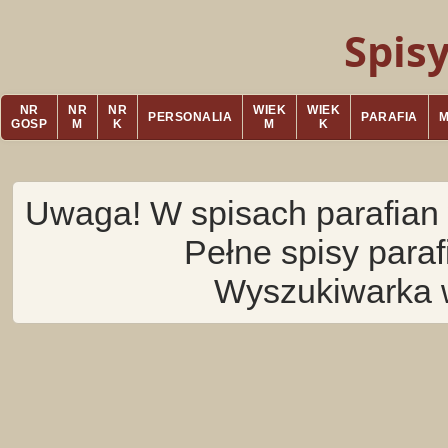
Spis
NR
NR
NR
WIEK
WIEK
PERSONALIA
PARAFIA
GOSP
M
K
M
K
Uwaga! W spisach parafian 
Pełne spisy para
Wyszukiwarka 