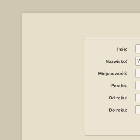
Imię:
Nazwisko:
Miejscowość:
Parafia:
Od roku:
Do roku: