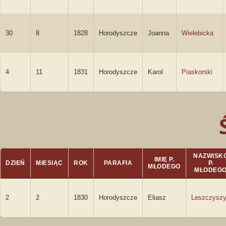
30
8
1828
Horodyszcze
Joanna
Wielebicka
4
11
1831
Horodyszcze
Karol
Piaskorski
NAZWISK
IMIĘ P.
DZIEŃ
MIESIĄC
ROK
PARAFIA
P.
MŁODEGO
MŁODEG
2
2
1830
Horodyszcze
Eliasz
Leszczysz