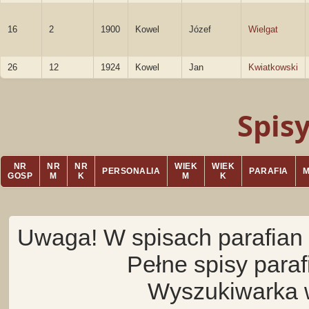
16
2
1900
Kowel
Józef
Wielgat
26
12
1924
Kowel
Jan
Kwiatkowski
Spis
NR
NR
NR
WIEK
WIEK
PERSONALIA
PARAFIA
GOSP
M
K
M
K
Uwaga! W spisach parafian 
Pełne spisy para
Wyszukiwarka 