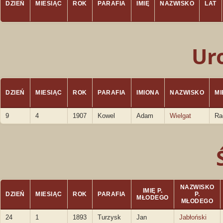
DZIEŃ
MIESIĄC
ROK
PARAFIA
IMIĘ
NAZWISKO
LAT
Ur
DZIEŃ
MIESIĄC
ROK
PARAFIA
IMIONA
NAZWISKO
M
9
4
1907
Kowel
Adam
Wielgat
Ra
NAZWISKO
IMIĘ P.
DZIEŃ
MIESIĄC
ROK
PARAFIA
P.
MŁODEGO
MŁODEGO
24
1
1893
Turzysk
Jan
Jabłoński