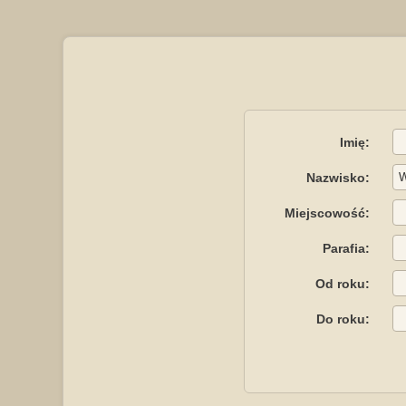
Imię:
Nazwisko:
Miejscowość:
Parafia:
Od roku:
Do roku: