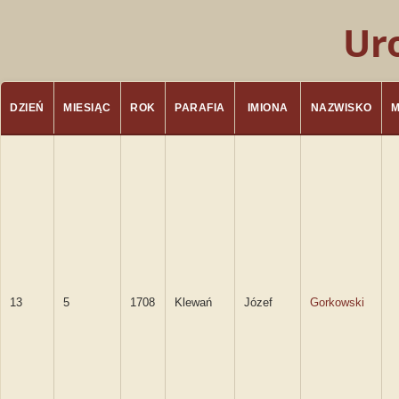
Ur
DZIEŃ
MIESIĄC
ROK
PARAFIA
IMIONA
NAZWISKO
13
5
1708
Klewań
Józef
Gorkowski