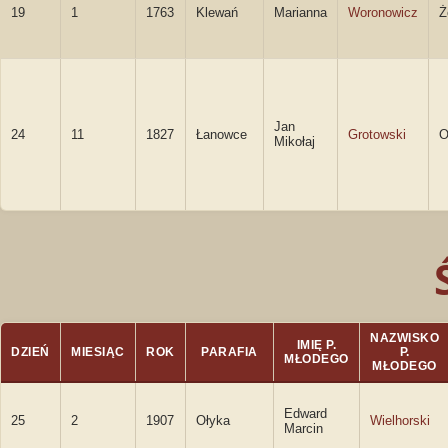
19
1
1763
Klewań
Marianna
Woronowicz
Ż
Jan
24
11
1827
Łanowce
Grotowski
O
Mikołaj
NAZWISKO
IMIĘ P.
DZIEŃ
MIESIĄC
ROK
PARAFIA
P.
MŁODEGO
MŁODEGO
Edward
25
2
1907
Ołyka
Wielhorski
Marcin