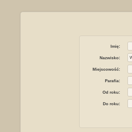
Imię:
Nazwisko:
Miejscowość:
Parafia:
Od roku:
Do roku: