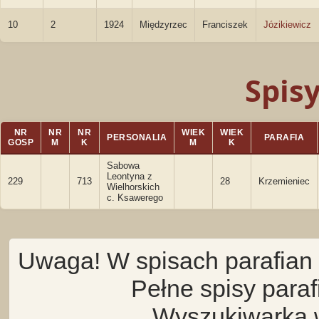
10
2
1924
Międzyrzec
Franciszek
Józikiewicz
Spis
NR
NR
NR
WIEK
WIEK
PERSONALIA
PARAFIA
GOSP
M
K
M
K
Sabowa
Leontyna z
229
713
28
Krzemieniec
Wielhorskich
c. Ksawerego
Uwaga! W spisach parafian 
Pełne spisy para
Wyszukiwarka 