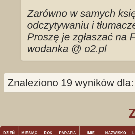
Zarówno w samych księg
odczytywaniu i tłumacze
Proszę je zgłaszać na 
wodanka @ o2.pl
Znaleziono 19 wyników dla:
DZIEŃ
MIESIĄC
ROK
PARAFIA
IMIĘ
NAZWISKO
L