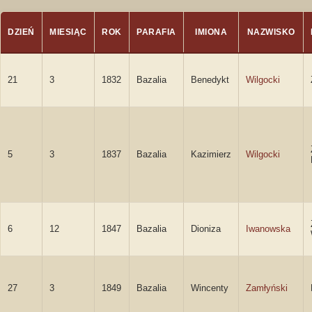
DZIEŃ
MIESIĄC
ROK
PARAFIA
IMIONA
NAZWISKO
21
3
1832
Bazalia
Benedykt
Wilgocki
5
3
1837
Bazalia
Kazimierz
Wilgocki
6
12
1847
Bazalia
Dioniza
Iwanowska
27
3
1849
Bazalia
Wincenty
Zamłyński