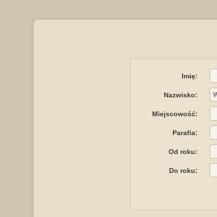
Imię:
Nazwisko:
Miejscowość:
Parafia:
Od roku:
Do roku: