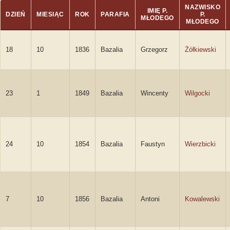
NAZWISKO
IMIĘ P.
DZIEŃ
MIESIĄC
ROK
PARAFIA
P.
MŁODEGO
MŁODEGO
18
10
1836
Bazalia
Grzegorz
Żółkiewski
23
1
1849
Bazalia
Wincenty
Wilgocki
24
10
1854
Bazalia
Faustyn
Wierzbicki
7
10
1856
Bazalia
Antoni
Kowalewski