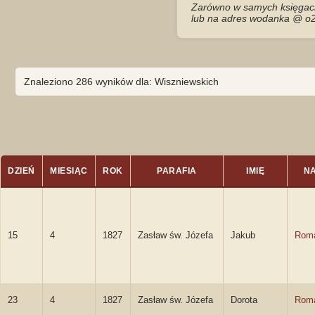
Zarówno w samych księgach 
lub na adres wodanka @ o2
Znaleziono 286 wyników dla: Wiszniewskich
DZIEŃ
MIESIĄC
ROK
PARAFIA
IMIĘ
N
15
4
1827
Zasław św. Józefa
Jakub
Rom
23
4
1827
Zasław św. Józefa
Dorota
Rom