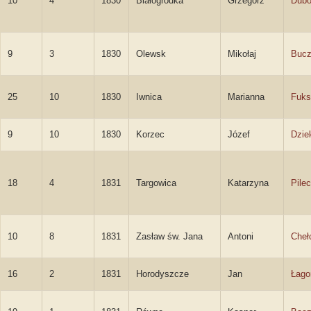
10
4
1830
Białogródka
Grzegorz
Dubo
9
3
1830
Olewsk
Mikołaj
Bucz
25
10
1830
Iwnica
Marianna
Fuks
9
10
1830
Korzec
Józef
Dzie
18
4
1831
Targowica
Katarzyna
Pile
10
8
1831
Zasław św. Jana
Antoni
Cheł
16
2
1831
Horodyszcze
Jan
Łago