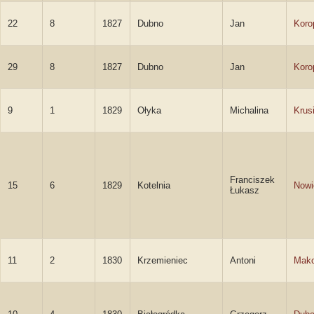
22
8
1827
Dubno
Jan
Koro
29
8
1827
Dubno
Jan
Koro
9
1
1829
Ołyka
Michalina
Krus
Franciszek
15
6
1829
Kotelnia
Nowi
Łukasz
11
2
1830
Krzemieniec
Antoni
Mako