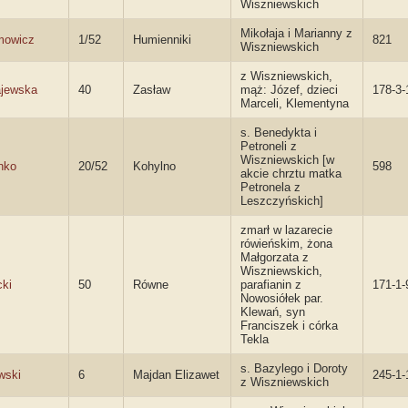
Wiszniewskich
Mikołaja i Marianny z
mowicz
1/52
Humienniki
821
Wiszniewskich
z Wiszniewskich,
jewska
40
Zasław
mąż: Józef, dzieci
178-3-
Marceli, Klementyna
s. Benedykta i
Petroneli z
Wiszniewskich [w
nko
20/52
Kohylno
598
akcie chrztu matka
Petronela z
Leszczyńskich]
zmarł w lazarecie
rówieńskim, żona
Małgorzata z
Wiszniewskich,
cki
50
Równe
parafianin z
171-1-
Nowosiółek par.
Klewań, syn
Franciszek i córka
Tekla
s. Bazylego i Doroty
wski
6
Majdan Elizawet
245-1-
z Wiszniewskich