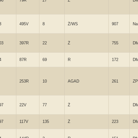
96
79R
27
Ż
D
3
495V
8
Ż/WS
907
Na
03
397R
22
Ż
755
D
4
87R
69
R
172
D
253R
10
AGAD
261
ZP
97
22V
77
Ż
D
97
117V
135
Ż
223
D