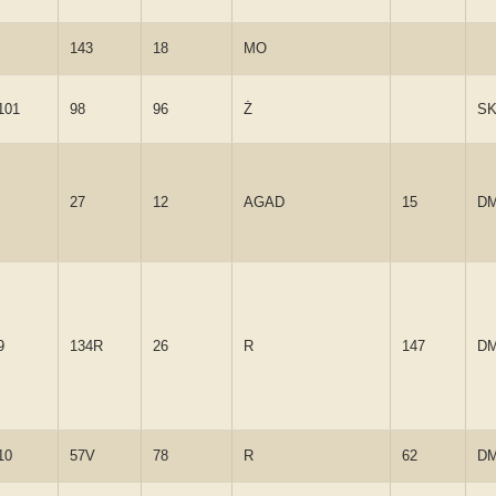
143
18
MO
101
98
96
Ż
S
27
12
AGAD
15
D
9
134R
26
R
147
D
10
57V
78
R
62
D