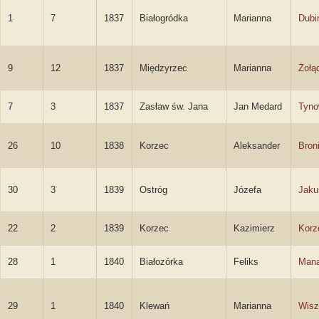
1
7
1837
Białogródka
Marianna
Dubi
9
12
1837
Międzyrzec
Marianna
Żołą
7
3
1837
Zasław św. Jana
Jan Medard
Tyno
26
10
1838
Korzec
Aleksander
Bron
30
3
1839
Ostróg
Józefa
Jaku
22
2
1839
Korzec
Kazimierz
Korz
28
1
1840
Białozórka
Feliks
Mana
29
1
1840
Klewań
Marianna
Wisz