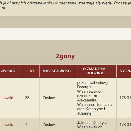
jak i przy ich odczytywaniu i tłumaczeniu zdarzają się błędy. Proszę 
.pl
Zgony
O ZMARŁYM I
AZWISKO
LAT
MIEJSCOWOŚĆ
SYGN
RODZINIE
pozostawił wdowę
Dorotę z
Wiszniewskich i
dzieci z I m.
anowski
38
Zasław
178-3-
Aleksandra,
Waleriana, Tomasza
oraz Katarzynę i
Juliannę
Jakuba i Doroty z
anowska
1
Zasław
178-3-
Wiszniewskich