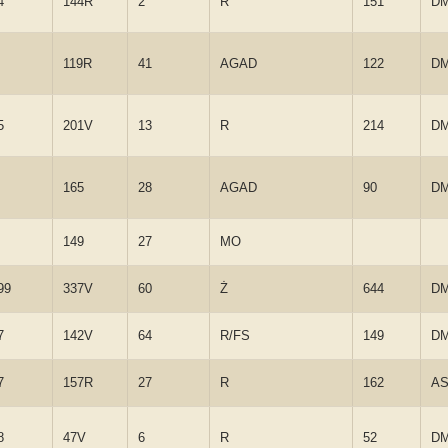
4
144R
2
R
151
D
119R
41
AGAD
122
D
5
201V
13
R
214
D
165
28
AGAD
90
D
149
27
MO
99
337V
60
Ż
644
D
7
142V
64
R/FS
149
D
7
157R
27
R
162
A
8
47V
6
R
52
D