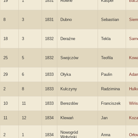
19
1
1831
Równe
Kasper
Bacz
8
3
1831
Dubno
Sebastian
Siem
18
3
1832
Deraźne
Tekla
Sarn
25
5
1832
Swojczów
Teofila
Kowa
29
6
1833
Ołyka
Paulin
Ada
2
8
1833
Kulczyny
Radzimina
Hulk
10
11
1833
Berezdów
Franciszek
Wińs
11
12
1834
Klewań
Jan
Koza
Nowogród
2
1
1834
Anna
Orło
Wołyński