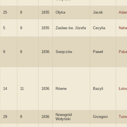
25
8
1835
Ołyka
Jacek
Ada
5
9
1835
Zasław św. Józefa
Cecylia
Naha
9
8
1836
Swojczów
Paweł
Palu
14
11
1836
Równe
Bazyli
Łoto
Nowogród
29
8
1836
Grzegorz
Turo
Wołyński