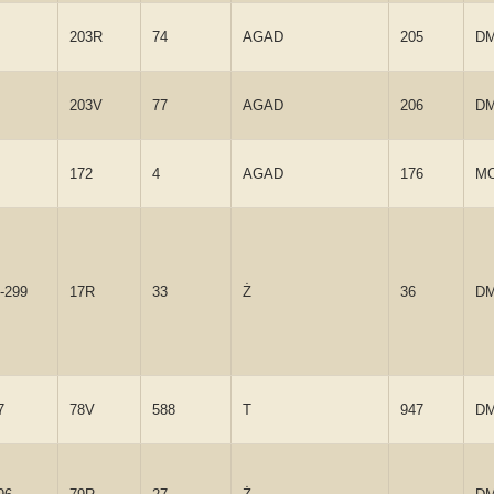
203R
74
AGAD
205
D
203V
77
AGAD
206
D
172
4
AGAD
176
M
-299
17R
33
Ż
36
D
7
78V
588
T
947
D