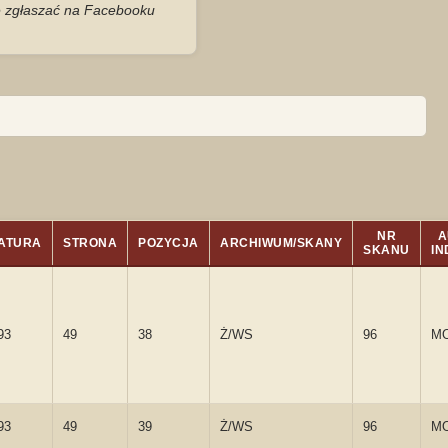
je zgłaszać na Facebooku
NR
A
ATURA
STRONA
POZYCJA
ARCHIWUM/SKANY
SKANU
IN
93
49
38
Ż/WS
96
M
93
49
39
Ż/WS
96
M