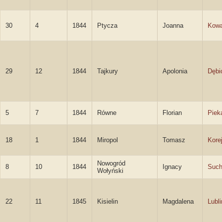
30
4
1844
Ptycza
Joanna
Kowa
29
12
1844
Tajkury
Apolonia
Dębi
5
7
1844
Równe
Florian
Piek
18
1
1844
Miropol
Tomasz
Kore
Nowogród
8
10
1844
Ignacy
Such
Wołyński
22
11
1845
Kisielin
Magdalena
Lubl