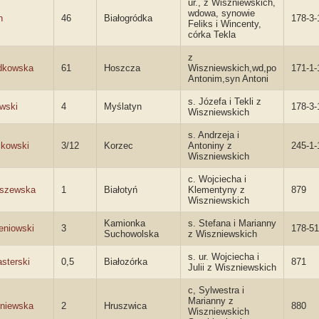
ur., z Wiszniewskich,
wdowa, synowie
n
46
Białogródka
178-3-
Feliks i Wincenty,
córka Tekla
z
dkowska
61
Hoszcza
Wiszniewskich,wd,po
171-1-
Antonim,syn Antoni
s. Józefa i Tekli z
wski
4
Myślatyn
178-3-
Wiszniewskich
s. Andrzeja i
ikowski
3/12
Korzec
Antoniny z
245-1-
Wiszniewskich
c. Wojciecha i
szewska
1
Białotyń
Klementyny z
879
Wiszniewskich
Kamionka
s. Stefana i Marianny
eniowski
3
178-51
Suchowolska
z Wiszniewskich
s. ur. Wojciecha i
sterski
0,5
Białozórka
871
Julii z Wiszniewskich
c, Sylwestra i
Marianny z
niewska
2
Hruszwica
880
Wiszniewskich