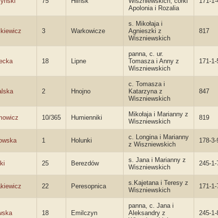
yński
75
Hlińsk
Wiszniewskich, córki
171-1-
Apolonia i Rozalia
s. Mikołaja i
kiewicz
3
Warkowicze
Agnieszki z
817
Wiszniewskich
panna, c. ur.
ecka
18
Lipne
Tomasza i Anny z
171-1-
Wiszniewskich
c. Tomasza i
lska
2
Hnojno
Katarzyna z
847
Wiszniewskich
Mikołaja i Marianny z
mowicz
10/365
Humienniki
819
Wiszniewskich
c. Longina i Marianny
owska
1
Holunki
178-3-
z Wiszniewskich
s. Jana i Marianny z
ki
25
Berezdów
245-1-
Wiszniewskich
s.Kajetana i Teresy z
kiewicz
22
Peresopnica
171-1-
Wiszniewskich
panna, c. Jana i
wska
18
Emilczyn
Aleksandry z
245-1-