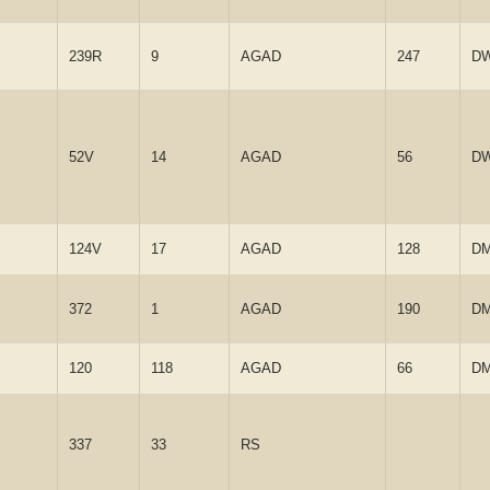
239R
9
AGAD
247
D
52V
14
AGAD
56
D
124V
17
AGAD
128
D
372
1
AGAD
190
D
120
118
AGAD
66
D
337
33
RS