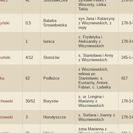
wicz
42
Sosnóweczka
synowie Feliks i
178-3-
Wincenty, córka
Tekla
syn Jana i Katarzyny
Balarka
yński
0,5
z Wiszniewskich, z
178-3-
Snowidowska
ospy
c. Fryderyka i
1
Iwnica
Aleksandry z
178-3-
Wiszniewskich
s. Stanisława i Anny
koński
4/12
Storożów
245-1-
z Wiszniewskich
z Wiszniewskich,
wdowa po
cka
62
Podłożce
Stanisławie, s.
817
Eustachy, Antoni,
Fabian, c. Ludwika
s. ur. Longina i
chowski
30/52
Borysów
Marianny z
178-3-
Wiszniewskich
s. Stefana i Joanny z
rzewski
3
Horodyszcze
178-3-
Wiszniewskich
żona Marianna z