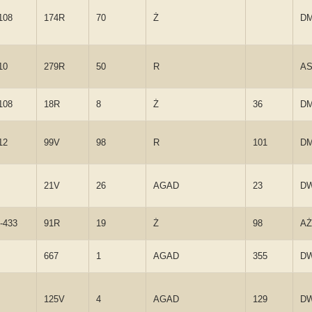
108
174R
70
Ż
D
10
279R
50
R
A
108
18R
8
Ż
36
D
12
99V
98
R
101
D
21V
26
AGAD
23
D
-433
91R
19
Ż
98
AŻ
667
1
AGAD
355
D
125V
4
AGAD
129
D