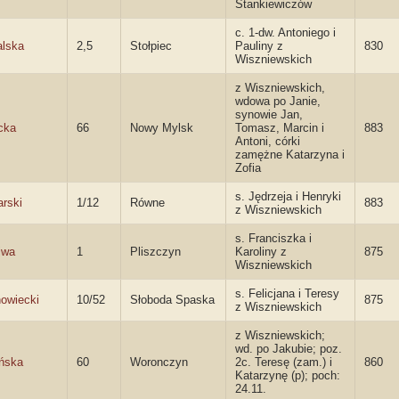
Stankiewiczów
c. 1-dw. Antoniego i
lska
2,5
Stołpiec
Pauliny z
830
Wiszniewskich
z Wiszniewskich,
wdowa po Janie,
synowie Jan,
cka
66
Nowy Mylsk
Tomasz, Marcin i
883
Antoni, córki
zamężne Katarzyna i
Zofia
s. Jędrzeja i Henryki
arski
1/12
Równe
883
z Wiszniewskich
s. Franciszka i
jwa
1
Pliszczyn
Karoliny z
875
Wiszniewskich
s. Felicjana i Teresy
owiecki
10/52
Słoboda Spaska
875
z Wiszniewskich
z Wiszniewskich;
wd. po Jakubie; poz.
ińska
60
Woronczyn
2c. Teresę (zam.) i
860
Katarzynę (p); poch:
24.11.