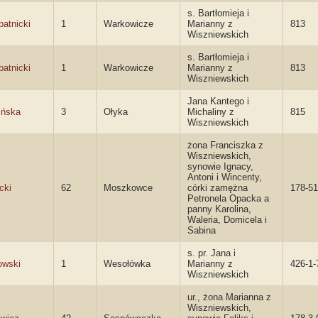
s. Bartłomieja i
patnicki
1
Warkowicze
Marianny z
813
Wiszniewskich
s. Bartłomieja i
patnicki
1
Warkowicze
Marianny z
813
Wiszniewskich
Jana Kantego i
ińska
3
Ołyka
Michaliny z
815
Wiszniewskich
żona Franciszka z
Wiszniewskich,
synowie Ignacy,
Antoni i Wincenty,
cki
62
Moszkowce
córki zamężna
178-51
Petronela Opacka a
panny Karolina,
Waleria, Domicela i
Sabina
s. pr. Jana i
wski
1
Wesołówka
Marianny z
426-1-
Wiszniewskich
ur., żona Marianna z
Wiszniewskich,