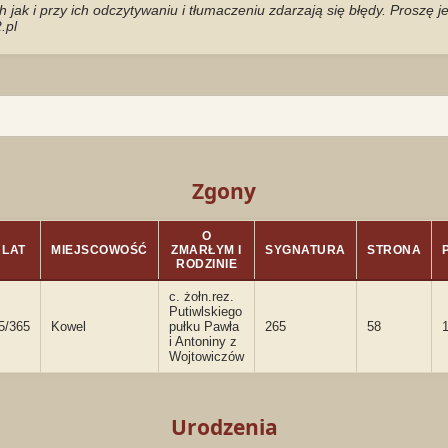
jak i przy ich odczytywaniu i tłumaczeniu zdarzają się błędy. Proszę 
.pl
Zgony
O
LAT
MIEJSCOWOŚĆ
ZMARŁYM I
SYGNATURA
STRONA
RODZINIE
c. żołn.rez.
Putiwlskiego
5/365
Kowel
pułku Pawła
265
58
i Antoniny z
Wojtowiczów
Urodzenia