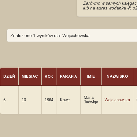
Zarówno w samych księgach 
lub na adres wodanka @ o2
Znaleziono 1 wyników dla: Wojcichowska
DZIEŃ
MIESIĄC
ROK
PARAFIA
IMIĘ
NAZWISKO
Maria
5
10
1864
Kowel
Wojcichowska
Jadwiga