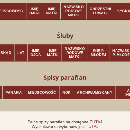
NAZWISKO
IMIĘ
IMIĘ
CHRZESTNI
IEJSCOWOŚĆ
RODOWE
SYGN
OJCA
MATKI
I UWAGI
MATKI
Śluby
NAZWISKO
IMIĘ
IMIĘ
IMIĘ P.
NAZWISK
SKĄD
LAT
RODOWE
OJCA
MATKI
MŁODEJ
P. MŁODE
MATKI
Spisy parafian
A
PARAFIA
MIEJSCOWOŚĆ
ROK
ARCHIWUM/SKANY
I
Pełne spisy parafian są dostępne
TUTAJ
Wyszukiwarka wyborców jest
TUTAJ