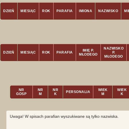
DZIEŃ
MIESIĄC
ROK
PARAFIA
IMIONA
NAZWISKO
M
NAZWISKO
IMIĘ P.
DZIEŃ
MIESIĄC
ROK
PARAFIA
P.
MŁODEGO
MŁODEGO
NR
NR
NR
WIEK
WIEK
PERSONALIA
GOSP
M
K
M
K
Uwaga! W spisach parafian wyszukiwane są tylko nazwiska.