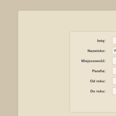
Imię:
Nazwisko:
Miejscowość:
Parafia:
Od roku:
Do roku: