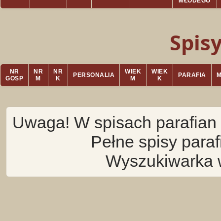
MŁODEGO
Spis
NR
NR
NR
WIEK
WIEK
PERSONALIA
PARAFIA
GOSP
M
K
M
K
Uwaga! W spisach parafian 
Pełne spisy para
Wyszukiwarka 