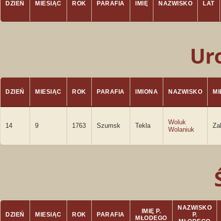
DZIEŃ
MIESIĄC
ROK
PARAFIA
IMIĘ
NAZWISKO
LAT
Ur
DZIEŃ
MIESIĄC
ROK
PARAFIA
IMIONA
NAZWISKO
M
Woluk
14
9
1763
Szumsk
Tekla
Za
Wolaniuk
NAZWISKO
IMIĘ P.
DZIEŃ
MIESIĄC
ROK
PARAFIA
P.
MŁODEGO