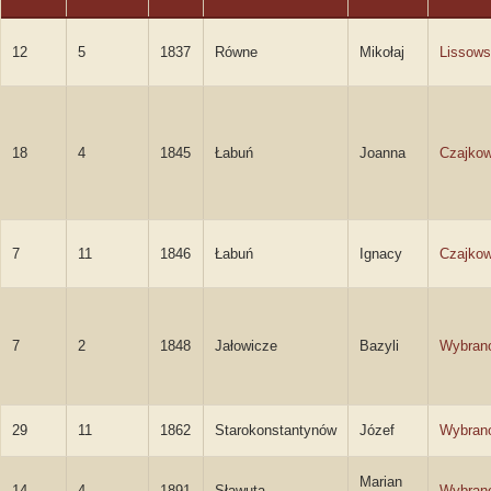
12
5
1837
Równe
Mikołaj
Lissows
18
4
1845
Łabuń
Joanna
Czajko
7
11
1846
Łabuń
Ignacy
Czajkow
7
2
1848
Jałowicze
Bazyli
Wybran
29
11
1862
Starokonstantynów
Józef
Wybran
Marian
14
4
1891
Sławuta
Wybran