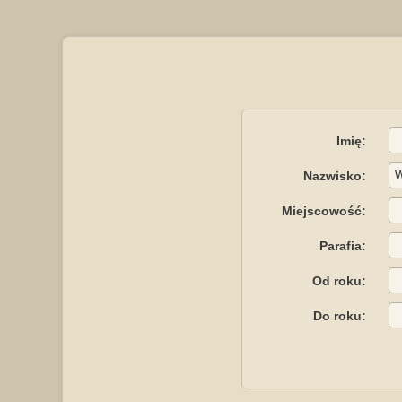
Imię:
Nazwisko:
Miejscowość:
Parafia:
Od roku:
Do roku: