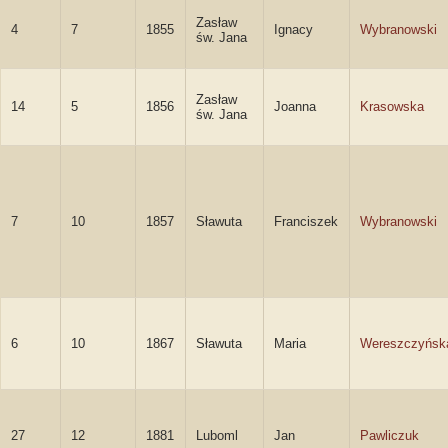
Zasław
4
7
1855
Ignacy
Wybranowski
św. Jana
Zasław
14
5
1856
Joanna
Krasowska
św. Jana
7
10
1857
Sławuta
Franciszek
Wybranowski
6
10
1867
Sławuta
Maria
Wereszczyńsk
27
12
1881
Luboml
Jan
Pawliczuk