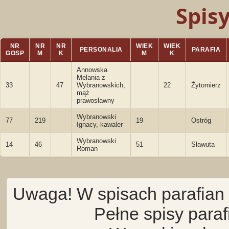
Spis
NR
NR
NR
WIEK
WIEK
PERSONALIA
PARAFIA
GOSP
M
K
M
K
Annowska
Melania z
33
47
Wybranowskich,
22
Żytomierz
mąż
prawosławny
Wybranowski
77
219
19
Ostróg
Ignacy, kawaler
Wybranowski
14
46
51
Sławuta
Roman
Uwaga! W spisach parafian 
Pełne spisy para