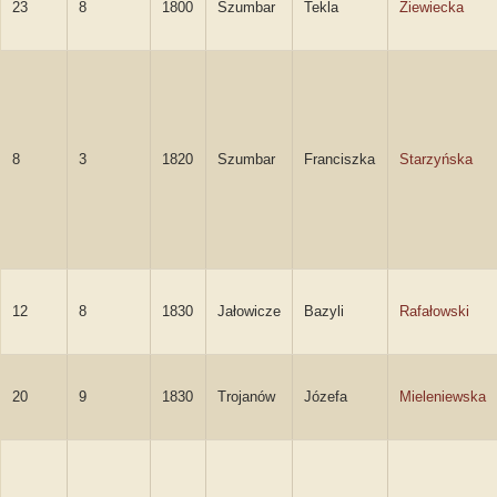
23
8
1800
Szumbar
Tekla
Ziewiecka
8
3
1820
Szumbar
Franciszka
Starzyńska
12
8
1830
Jałowicze
Bazyli
Rafałowski
20
9
1830
Trojanów
Józefa
Mieleniewska