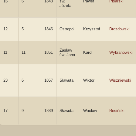
16
6
1843
św.
Paweł
Pisarski
Józefa
12
5
1846
Ostropol
Krzysztof
Drozdowski
Zasław
11
11
1851
Karol
Wybranowski
św. Jana
23
6
1857
Sławuta
Wiktor
Wiszniewski
17
9
1889
Sławuta
Wacław
Rosiński