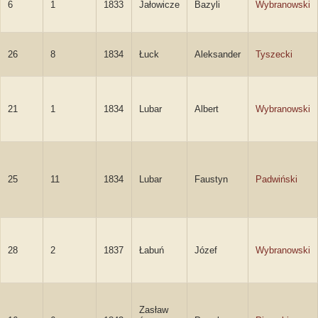
6
1
1833
Jałowicze
Bazyli
Wybranowski
26
8
1834
Łuck
Aleksander
Tyszecki
21
1
1834
Lubar
Albert
Wybranowski
25
11
1834
Lubar
Faustyn
Padwiński
28
2
1837
Łabuń
Józef
Wybranowski
Zasław