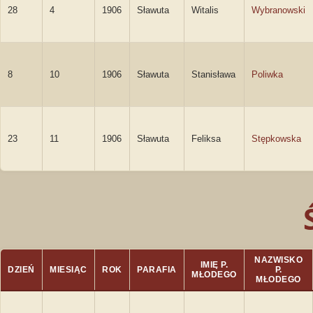
28
4
1906
Sławuta
Witalis
Wybranowski
8
10
1906
Sławuta
Stanisława
Poliwka
23
11
1906
Sławuta
Feliksa
Stępkowska
NAZWISKO
IMIĘ P.
DZIEŃ
MIESIĄC
ROK
PARAFIA
P.
MŁODEGO
MŁODEGO