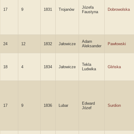
Józefa
17
9
1831
Trojanów
Dobrowolska
Faustyna
Adam
24
12
1832
Jałowicze
Pawłowski
Aleksander
Tekla
18
4
1834
Jałowicze
Glińska
Ludwika
Edward
17
9
1836
Lubar
Surdion
Józef