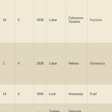
Celestyna
16
5
1838
Lubar
Kucicka
Teodora
2
4
1838
Lubar
Helena
Bielawska
14
4
1840
Łuck
Anastazja
Kopf
Zasław
Gertruda