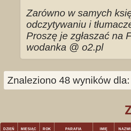
Zarówno w samych księg
odczytywaniu i tłumacze
Proszę je zgłaszać na 
wodanka @ o2.pl
Znaleziono 48 wyników dla
DZIEŃ
MIESIĄC
ROK
PARAFIA
IMIĘ
NAZW