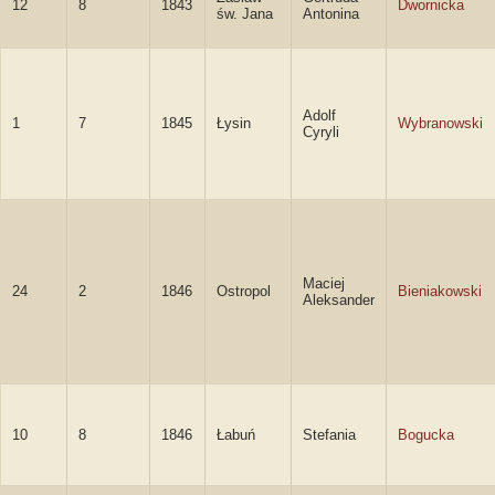
12
8
1843
Dwornicka
św. Jana
Antonina
Adolf
1
7
1845
Łysin
Wybranowski
Cyryli
Maciej
24
2
1846
Ostropol
Bieniakowski
Aleksander
10
8
1846
Łabuń
Stefania
Bogucka