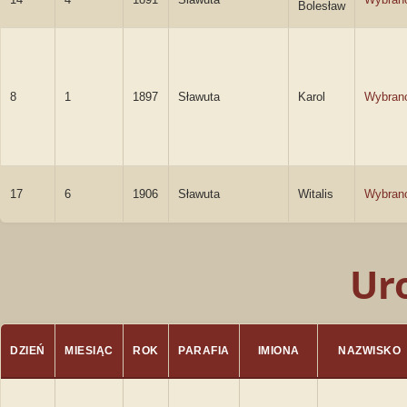
Bolesław
8
1
1897
Sławuta
Karol
Wybran
17
6
1906
Sławuta
Witalis
Wybran
Ur
DZIEŃ
MIESIĄC
ROK
PARAFIA
IMIONA
NAZWISKO