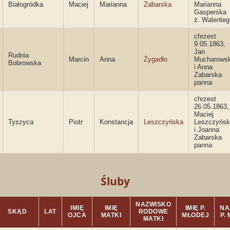
Białogródka
Maciej
Marianna
Zabarska
Marianna
Gasperska
ż. Walenteg
chrzest
9.05.1863,
Jan
Rudnia
Marcin
Anna
Żygadło
Mucharowsk
Bobrowska
i Anna
Zabarska
panna
chrzest
26.05.1863,
Maciej
Tyszyca
Piotr
Konstancja
Leszczyńska
Leszczyńsk
i Joanna
Zabarska
panna
Śluby
NAZWISKO
IMIĘ
IMIĘ
IMIĘ P.
NA
SKĄD
LAT
RODOWE
OJCA
MATKI
MŁODEJ
P.
MATKI