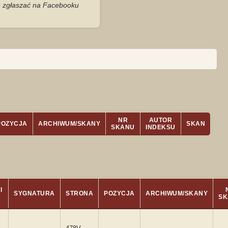
je zgłaszać na Facebooku
NR
AUTOR
POZYCJA
ARCHIWUM/SKANY
SKAN
SKANU
INDEKSU
I
SYGNATURA
STRONA
POZYCJA
ARCHIWUM/SKANY
SK