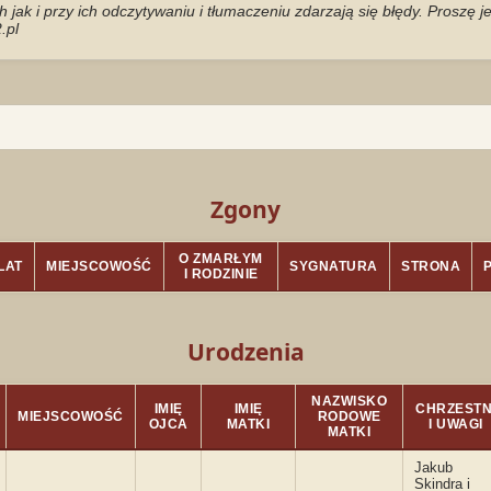
jak i przy ich odczytywaniu i tłumaczeniu zdarzają się błędy. Proszę 
.pl
Zgony
O ZMARŁYM
LAT
MIEJSCOWOŚĆ
SYGNATURA
STRONA
I RODZINIE
Urodzenia
NAZWISKO
IMIĘ
IMIĘ
CHRZESTN
MIEJSCOWOŚĆ
RODOWE
OJCA
MATKI
I UWAGI
MATKI
Jakub
Skindra i