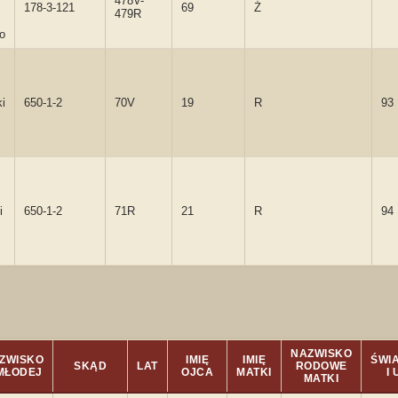
478V-
178-3-121
69
Ż
479R
o
i
650-1-2
70V
19
R
93
i
650-1-2
71R
21
R
94
NAZWISKO
ZWISKO
IMIĘ
IMIĘ
ŚWI
SKĄD
LAT
RODOWE
 MŁODEJ
OJCA
MATKI
I
MATKI