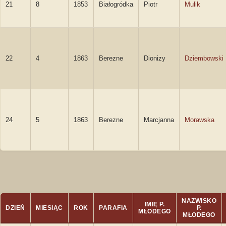
21
8
1853
Białogródka
Piotr
Mulik
22
4
1863
Berezne
Dionizy
Dziembowski
24
5
1863
Berezne
Marcjanna
Morawska
NAZWISKO
IMIĘ P.
DZIEŃ
MIESIĄC
ROK
PARAFIA
P.
MŁODEGO
MŁODEGO