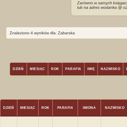
Zarówno w samych księgach 
lub na adres wodanka @ o2
Znaleziono 4 wyników dla: Zabarska
DZIEŃ
MIESIĄC
ROK
PARAFIA
IMIĘ
NAZWISKO
DZIEŃ
MIESIĄC
ROK
PARAFIA
IMIONA
NAZWISKO