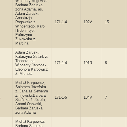
Wincenty Rogowski,
Barbara Zaruska
żona Adama, as.
Adam Zaruski,
Anastazja
Rogowska ż.
171-1-4
192V
15
Wincentego, Karol
Hildenmejer,
Eufrozyna
Żukowska ż.
Marcina
Adam Zaruski,
Katarzyna Sztark ż.
Teodora, as.
171-1-4
191R
8
Wincenty Jabłoński,
Eleonora Karpowicz
ż. Michała
Michał Karpowicz,
Salomea Józefska
ż. Jana.as.Seweryn
Zmijowski,Barbara
a
171-1-5
184V
7
Sicińska ż.Józefa,
Antoni Osowski,
Barbara Zaruska
żona Adama
Michał Karpowicz,
Barbara Zaruska