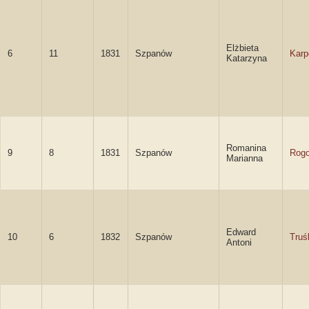
Elżbieta
6
11
1831
Szpanów
Karp
Katarzyna
Romanina
9
8
1831
Szpanów
Rog
Marianna
Edward
10
6
1832
Szpanów
Truś
Antoni