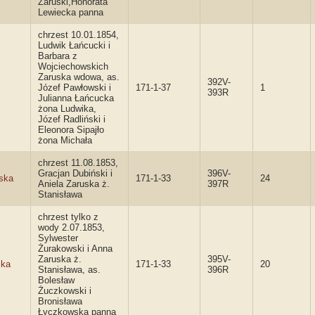
Zaruski,Honorata
Lewiecka panna
chrzest 10.01.1854,
Ludwik Łańcucki i
Barbara z
Wojciechowskich
Zaruska wdowa, as.
392V-
Józef Pawłowski i
171-1-37
1
393R
Julianna Łańcucka
żona Ludwika,
Józef Radliński i
Eleonora Sipajło
żona Michała
chrzest 11.08.1853,
Gracjan Dubiński i
396V-
ska
171-1-33
24
Aniela Zaruska ż.
397R
Stanisława
chrzest tylko z
wody 2.07.1853,
Sylwester
Żurakowski i Anna
Zaruska ż.
395V-
ska
171-1-33
20
Stanisława, as.
396R
Bolesław
Żuczkowski i
Bronisława
Łyczkowska panna