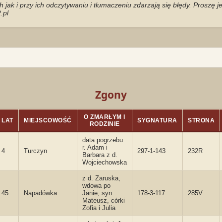
jak i przy ich odczytywaniu i tłumaczeniu zdarzają się błędy. Proszę 
.pl
Zgony
O ZMARŁYM I
LAT
MIEJSCOWOŚĆ
SYGNATURA
STRONA
RODZINIE
data pogrzebu
r. Adam i
4
Turczyn
297-1-143
232R
Barbara z d.
Wojciechowska
z d. Zaruska,
wdowa po
45
Napadówka
Janie, syn
178-3-117
285V
Mateusz, córki
Zofia i Julia