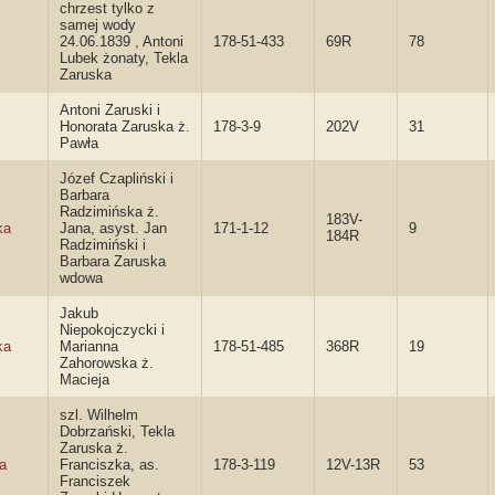
chrzest tylko z
samej wody
24.06.1839 , Antoni
178-51-433
69R
78
Lubek żonaty, Tekla
Zaruska
Antoni Zaruski i
Honorata Zaruska ż.
178-3-9
202V
31
Pawła
Józef Czapliński i
Barbara
Radzimińska ż.
183V-
ka
Jana, asyst. Jan
171-1-12
9
184R
Radzimiński i
Barbara Zaruska
wdowa
Jakub
Niepokojczycki i
ka
Marianna
178-51-485
368R
19
Zahorowska ż.
Macieja
szl. Wilhelm
Dobrzański, Tekla
Zaruska ż.
a
Franciszka, as.
178-3-119
12V-13R
53
Franciszek