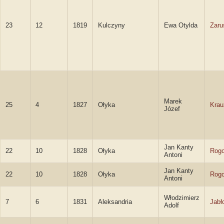
23
12
1819
Kulczyny
Ewa Otylda
Zaru
Marek
25
4
1827
Ołyka
Krau
Józef
Jan Kanty
22
10
1828
Ołyka
Rogo
Antoni
Jan Kanty
22
10
1828
Ołyka
Rogo
Antoni
Włodzimierz
7
6
1831
Aleksandria
Jabł
Adolf