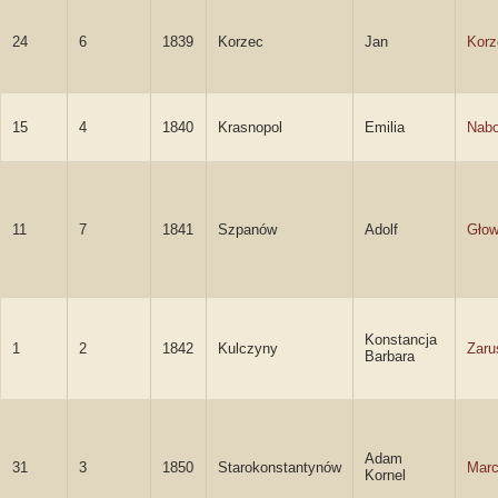
24
6
1839
Korzec
Jan
Korz
15
4
1840
Krasnopol
Emilia
Nab
11
7
1841
Szpanów
Adolf
Głow
Konstancja
1
2
1842
Kulczyny
Zaru
Barbara
Adam
31
3
1850
Starokonstantynów
Marc
Kornel