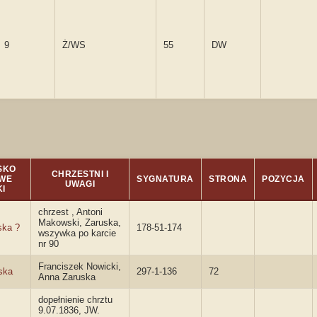
9
Ż/WS
55
DW
SKO
CHRZESTNI I
WE
SYGNATURA
STRONA
POZYCJA
UWAGI
I
chrzest , Antoni
Makowski, Zaruska,
ka ?
178-51-174
wszywka po karcie
nr 90
Franciszek Nowicki,
ska
297-1-136
72
Anna Zaruska
dopełnienie chrztu
9.07.1836, JW.