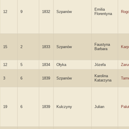
Emilia
12
9
1832
Szpanów
Rog
Florentyna
Faustyna
15
2
1833
Szpanów
Karp
Barbara
12
5
1834
Ołyka
Józefa
Zaru
Karolina
3
6
1839
Szpanów
Tarn
Katarzyna
19
6
1839
Kulczyny
Julian
Palu