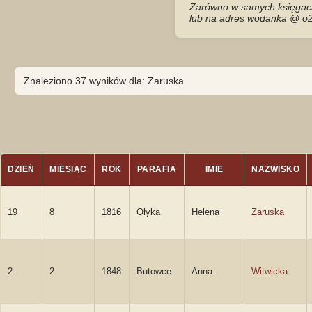
Zarówno w samych księgach 
lub na adres wodanka @ o2
Znaleziono 37 wyników dla: Zaruska
DZIEŃ
MIESIĄC
ROK
PARAFIA
IMIĘ
NAZWISKO
19
8
1816
Ołyka
Helena
Zaruska
2
2
1848
Butowce
Anna
Witwicka