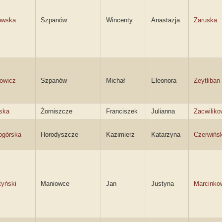
owska
Szpanów
Wincenty
Anastazja
Zaruska
owicz
Szpanów
Michał
Eleonora
Zeytliban
ska
Żorniszcze
Franciszek
Julianna
Zacwilik
ogórska
Horodyszcze
Kazimierz
Katarzyna
Czerwińs
tyński
Maniowce
Jan
Justyna
Marcinko