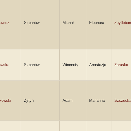
owicz
Szpanów
Michał
Eleonora
Zeytleban
owska
Szpanów
Wincenty
Anastazja
Zaruska
kowski
Żytyń
Adam
Marianna
Szczuck