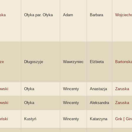
ska
Ołyka par. Ołyka
Adam
Barbara
Wojciech
ze
Długoszyje
Wawrzyniec
Elżbieta
Bartonsk
wski
Ołyka
Wincenty
Anastazja
Zaruska
wski
Ołyka
Wincenty
Aleksandra
Zaruska
oński
Kustyń
Wincenty
Katarzyna
Gnk [ Gin