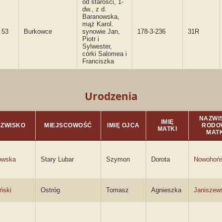
od starości, 1-
dw., z d.
Baranowska,
mąż Karol.
53
Burkowce
synowie Jan,
178-3-236
31R
Piotr i
Sylwester,
córki Salomea i
Franciszka
Urodzenia
NAZWI
IMIĘ
ZWISKO
MIEJSCOWOŚĆ
IMIĘ OJCA
RODO
MATKI
MATK
owska
Stary Lubar
Szymon
Dorota
Nowohońs
iński
Ostróg
Tomasz
Agnieszka
Janiszew