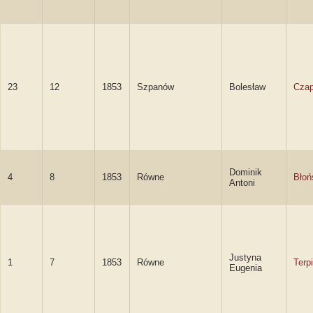
23
12
1853
Szpanów
Bolesław
Czap
Dominik
4
8
1853
Równe
Błoń
Antoni
Justyna
1
7
1853
Równe
Terp
Eugenia