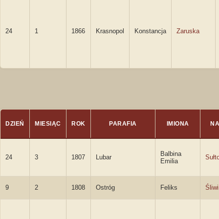
24
1
1866
Krasnopol
Konstancja
Zaruska
DZIEŃ
MIESIĄC
ROK
PARAFIA
IMIONA
NA
Balbina
24
3
1807
Lubar
Sułt
Emilia
9
2
1808
Ostróg
Feliks
Śliw