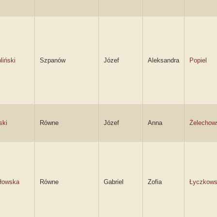
liński
Szpanów
Józef
Aleksandra
Popiel
ski
Równe
Józef
Anna
Żelechow
iłowska
Równe
Gabriel
Zofia
Łyczkow