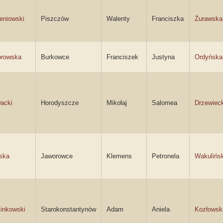
eniowski
Piszczów
Walenty
Franciszka
Żurawska
orowska
Burkowce
Franciszek
Justyna
Ordyńska
acki
Horodyszcze
Mikołaj
Salomea
Drzewiec
ska
Jaworowce
Klemens
Petronela
Wakulińs
inkowski
Starokonstantynów
Adam
Aniela
Kozłowsk