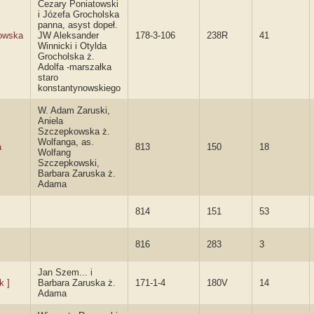
Cezary Poniatowski
i Józefa Grocholska
panna, asyst dopeł.
owska
JW Aleksander
178-3-106
238R
41
Winnicki i Otylda
Grocholska ż.
Adolfa -marszałka
staro
konstantynowskiego
W. Adam Zaruski,
Aniela
Szczepkowska ż.
Wolfanga, as.
a
813
150
18
Wolfang
Szczepkowski,
Barbara Zaruska ż.
Adama
814
151
53
816
283
3
Jan Szem... i
k ]
Barbara Zaruska ż.
171-1-4
180V
14
Adama