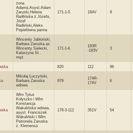
żona
Adama.Asyst.Adam
Zaruski,Helena
171-1-5
184V
8
Radlińska ż.Józefa,
Józef
Radliński,Aleks.
Popielówna panna
Wincenty Jabloński,
Barbara Zaruska.as.
183R
Wincenty Sielecki,
171-1-6
3
-183V
Katarzyna St...
męż.
owska
820
112
96
Mikołaj Łuczyński,
174R-
ka
Barbara Zaruska
879
6
174V
wdowa
Wlm Tytus
Kołyszko i Wlm
Konstancja
Wakulińska wdowa,
wska
178-3-112
351V
54
asyst. Franciszek
Wakuliński i Wlm
Petronela Zaruska
ż. Klemensa