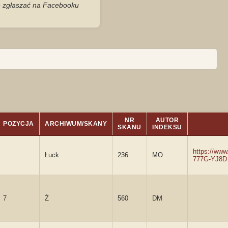
je zgłaszać na Facebooku
NR
AUTOR
POZYCJA
ARCHIWUM/SKANY
SKANU
INDEKSU
https://www
Łuck
236
MO
777G-YJ8D
7
Ż
560
DM