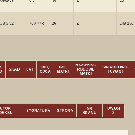
569-1-57
8R
44
Ż
15
178-3-82
76V-77R
26
Ż
149-150
NAZWISKO
O
IMIĘ
IMIĘ
ŚWIADKOWIE
SKĄD
LAT
RODOWE
J
OJCA
MATKI
I UWAGI
MATKI
UTOR
NR
UWAGI
SYGNATURA
STRONA
NDEKSU
SKANU
2