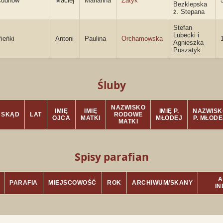
Cudnów
Maciej
Marianna
Zatyk
Bezklepska
ż. Stepana
Stefan
Lubecki i
ieńki
Antoni
Paulina
Orchamowska
Agnieszka
Puszatyk
Śluby
NAZWISKO
IMIĘ
IMIĘ
IMIĘ P.
NAZWISK
SKĄD
LAT
RODOWE
OJCA
MATKI
MŁODEJ
P. MŁODE
MATKI
Spisy parafian
A
PARAFIA
MIEJSCOWOŚĆ
ROK
ARCHIWUM/SKANY
I