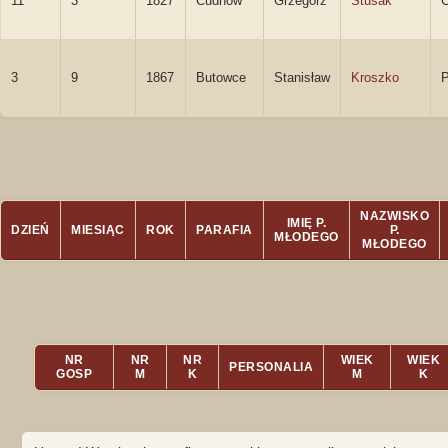
11
3
1827
Cudnów
Grzegorz
Stusak
3
9
1867
Butowce
Stanisław
Kroszko
P
NAZWISKO
IMIĘ P.
DZIEŃ
MIESIĄC
ROK
PARAFIA
P.
MŁODEGO
MŁODEGO
NR
NR
NR
WIEK
WIEK
PERSONALIA
GOSP
M
K
M
K