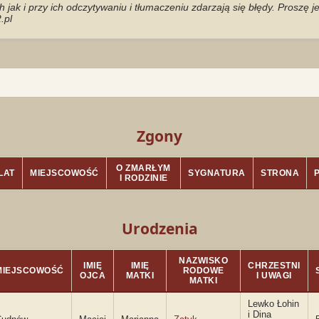
jak i przy ich odczytywaniu i tłumaczeniu zdarzają się błędy. Proszę 
.pl
Zgony
O ZMARŁYM
LAT
MIEJSCOWOŚĆ
SYGNATURA
STRONA
I RODZINIE
Urodzenia
NAZWISKO
IMIĘ
IMIĘ
CHRZESTNI
MIEJSCOWOŚĆ
RODOWE
OJCA
MATKI
I UWAGI
MATKI
Lewko Łohin
i Dina