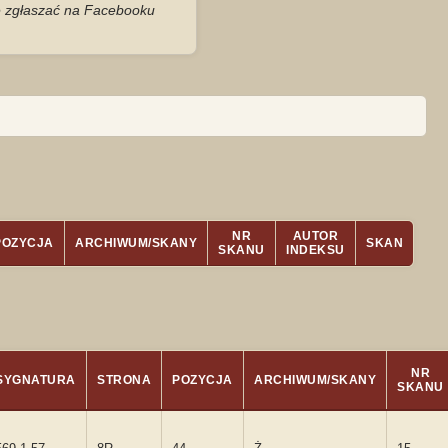
je zgłaszać na Facebooku
NR
AUTOR
POZYCJA
ARCHIWUM/SKANY
SKAN
SKANU
INDEKSU
NR
SYGNATURA
STRONA
POZYCJA
ARCHIWUM/SKANY
SKANU