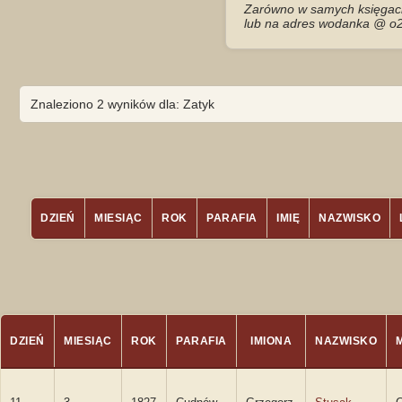
Zarówno w samych księgach 
lub na adres wodanka @ o2
Znaleziono 2 wyników dla: Zatyk
DZIEŃ
MIESIĄC
ROK
PARAFIA
IMIĘ
NAZWISKO
DZIEŃ
MIESIĄC
ROK
PARAFIA
IMIONA
NAZWISKO