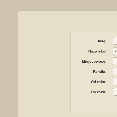
Imię:
Nazwisko:
Miejscowość:
Parafia:
Od roku:
Do roku: