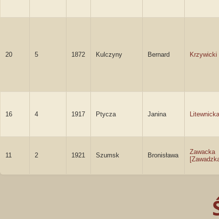
20
5
1872
Kulczyny
Bernard
Krzywicki
16
4
1917
Ptycza
Janina
Litewnick
Zawacka
11
2
1921
Szumsk
Bronisława
[Zawadzk