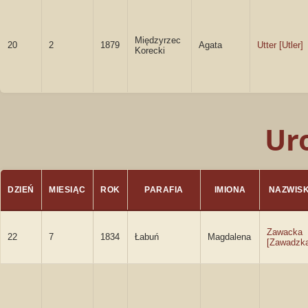
Międzyrzec
20
2
1879
Agata
Utter [Utler]
Korecki
Ur
DZIEŃ
MIESIĄC
ROK
PARAFIA
IMIONA
NAZWIS
Zawacka
22
7
1834
Łabuń
Magdalena
[Zawadzk