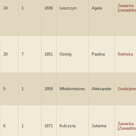
Zawacka
24
1
1836
Leszczyn
Agata
[zawadzka
29
7
1851
Ostróg
Paulina
Rolińska
5
1
1859
Włodzimierzec
Aleksander
Gordzijew
Zawacka
6
1
1871
Kulczyny
Julianna
[Zawadzk