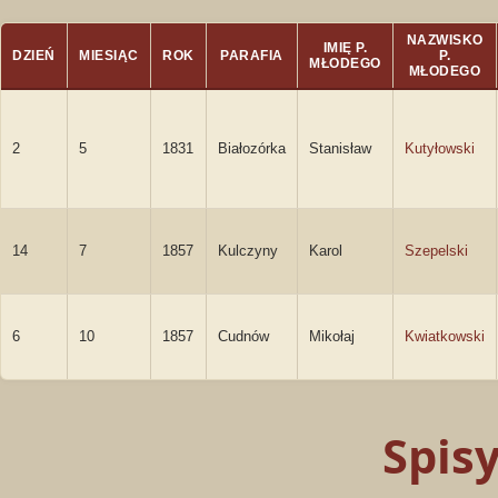
NAZWISKO
IMIĘ P.
DZIEŃ
MIESIĄC
ROK
PARAFIA
P.
MŁODEGO
MŁODEGO
2
5
1831
Białozórka
Stanisław
Kutyłowski
14
7
1857
Kulczyny
Karol
Szepelski
6
10
1857
Cudnów
Mikołaj
Kwiatkowski
Spis