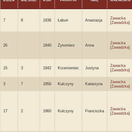
DZIEŃ
MIESIĄC
ROK
PARAFIA
IMIĘ
NAZWISKO
Zawacka
7
8
1836
Łabuń
Anastazja
[Zawadzka]
Zawacka
26
1840
Żytomierz
Anna
[Zawadzka]
Zawacka
15
3
1842
Krzemieniec
Justyna
[Zawadzka]
Zawacka
3
7
1856
Kulczyny
Katarzyna
[Zawadzka]
Zawacka
17
2
1860
Kulczyny
Franciszka
[Zawadzka]