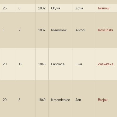
25
8
1832
Ołyka
Zofia
Iwanow
1
2
1837
Niewirków
Antoni
Kościński
20
12
1846
Łanowce
Ewa
Zoswitska
29
8
1849
Krzemieniec
Jan
Brojak