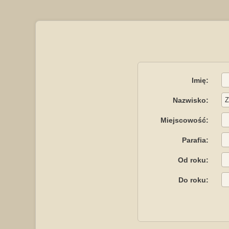
Imię:
Nazwisko:
Miejscowość:
Parafia:
Od roku:
Do roku: