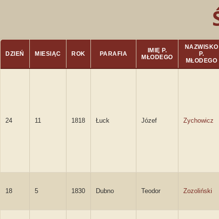
NAZWISKO
IMIĘ P.
DZIEŃ
MIESIĄC
ROK
PARAFIA
P.
MŁODEGO
MŁODEGO
24
11
1818
Łuck
Józef
Zychowicz
18
5
1830
Dubno
Teodor
Zozoliński