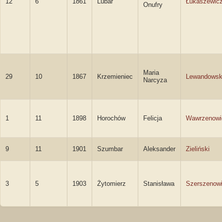
12
6
1861
Lubar
Łukaszewic
Onufry
Maria
29
10
1867
Krzemieniec
Lewandows
Narcyza
1
11
1898
Horochów
Felicja
Wawrzenowi
9
11
1901
Szumbar
Aleksander
Zieliński
3
5
1903
Żytomierz
Stanisława
Szerszenow