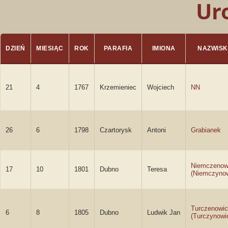
Ur
DZIEŃ
MIESIĄC
ROK
PARAFIA
IMIONA
NAZWIS
21
4
1767
Krzemieniec
Wojciech
NN
26
6
1798
Czartorysk
Antoni
Grabianek
Niemczenow
17
10
1801
Dubno
Teresa
(Niemczyno
Turczenowi
6
8
1805
Dubno
Ludwik Jan
(Turczynowi