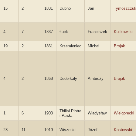
15
2
1831
Dubno
Jan
Tymoszczu
4
7
1837
Łuck
Franciszek
Kulikowski
19
2
1861
Krzemieniec
Michał
Brojak
4
2
1868
Dederkały
Ambroży
Brojak
Tbilisi Piotra
1
6
1903
Władysław
Wielgorecki
i Pawła
23
11
1919
Wiszenki
Józef
Kostowski