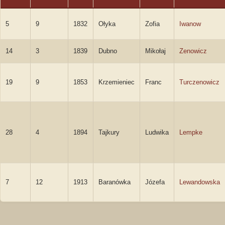
5
9
1832
Ołyka
Zofia
Iwanow
14
3
1839
Dubno
Mikołaj
Zenowicz
19
9
1853
Krzemieniec
Franc
Turczenowicz
28
4
1894
Tajkury
Ludwika
Lempke
7
12
1913
Baranówka
Józefa
Lewandowska