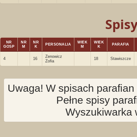
Spis
NR
NR
NR
WIEK
WIEK
PERSONALIA
PARAFIA
GOSP
M
K
M
K
Zenowicz
4
16
18
Stawiszcze
Zofia
Uwaga! W spisach parafian 
Pełne spisy para
Wyszukiwarka 