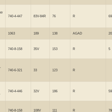
tr
740-4-447
83V-84R
76
R
69
1063
189
138
AGAD
20
740-8-158
35V
153
R
5
,
740-6-321
33
123
R
740-4-446
32V
186
R
59
.
740-8-158
108V
111
R
79