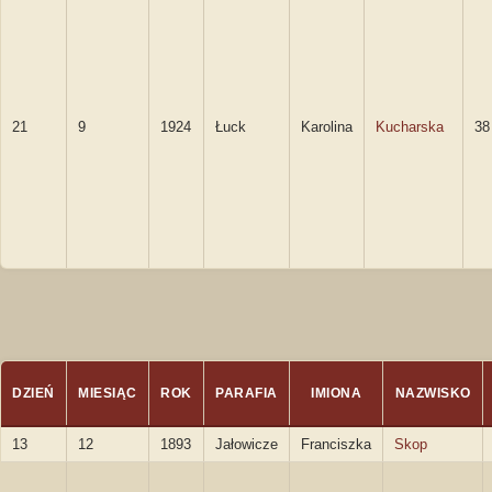
21
9
1924
Łuck
Karolina
Kucharska
38
DZIEŃ
MIESIĄC
ROK
PARAFIA
IMIONA
NAZWISKO
13
12
1893
Jałowicze
Franciszka
Skop