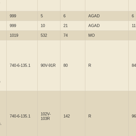
.
999
5
6
AGAD
6
999
10
21
AGAD
11
1019
532
74
MO
,
740-6-135.1
90V-91R
80
R
84
)
,
102V-
740-6-135.1
142
R
96
103R
,