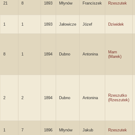
21
8
1893
Młynów
Franciszek
Rzeszutek
1
1
1893
Jałowicze
Józef
Dziwidek
Marn
8
1
1894
Dubno
Antonina
(Marek)
Rzeszutko
2
2
1894
Dubno
Antonina
(Rzeszutek)
1
7
1896
Młynów
Jakub
Rzeszutek