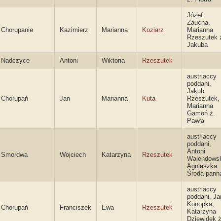
Józef
Zaucha,
Chorupanie
Kazimierz
Marianna
Koziarz
Marianna
Rzeszutek 
Jakuba
Nadczyce
Antoni
Wiktoria
Rzeszutek
austriaccy
poddani,
Jakub
Chorupań
Jan
Marianna
Kuta
Rzeszutek,
Marianna
Gamoń ż.
Pawła
austriaccy
poddani,
Antoni
Smordwa
Wojciech
Katarzyna
Rzeszutek
Walendowsk
Agnieszka
Środa pann
austriaccy
poddani, Ja
Konopka,
Chorupań
Franciszek
Ewa
Rzeszutek
Katarzyna
Dziewidek ż