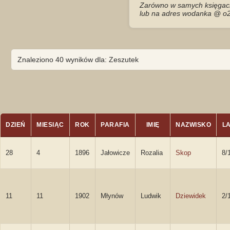
Zarówno w samych księgach 
lub na adres wodanka @ o2
Znaleziono 40 wyników dla: Zeszutek
DZIEŃ
MIESIĄC
ROK
PARAFIA
IMIĘ
NAZWISKO
L
28
4
1896
Jałowicze
Rozalia
Skop
8/
11
11
1902
Młynów
Ludwik
Dziewidek
2/