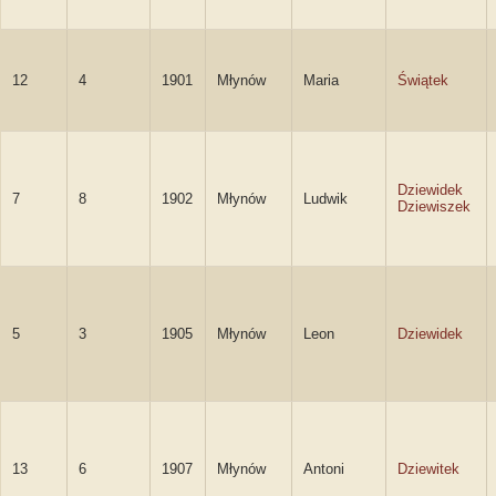
12
4
1901
Młynów
Maria
Świątek
Dziewidek
7
8
1902
Młynów
Ludwik
Dziewiszek
5
3
1905
Młynów
Leon
Dziewidek
13
6
1907
Młynów
Antoni
Dziewitek