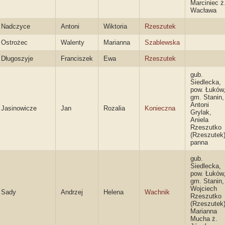
Marciniec ż
Wacława
Nadczyce
Antoni
Wiktoria
Rzeszutek
Ostrożec
Walenty
Marianna
Szablewska
Długoszyje
Franciszek
Ewa
Rzeszutek
gub.
Siedlecka,
pow. Łuków
gm. Stanin,
Antoni
Jasinowicze
Jan
Rozalia
Konieczna
Grylak,
Aniela
Rzeszutko
(Rzeszutek
panna
gub.
Siedlecka,
pow. Łuków
gm. Stanin,
Wojciech
Sady
Andrzej
Helena
Wachnik
Rzeszutko
(Rzeszutek)
Marianna
Mucha ż.