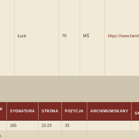
Łuck
70
MŚ
https://www.fam
I
SYGNATURA
STRONA
POZYCJA
ARCHIWUM/SKANY
S
165
22-23
33
,