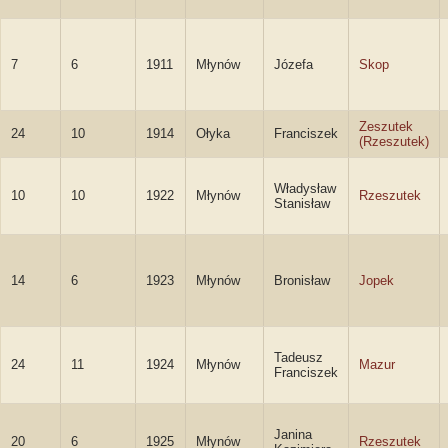
7
6
1911
Młynów
Józefa
Skop
Zeszutek
24
10
1914
Ołyka
Franciszek
(Rzeszutek)
Władysław
10
10
1922
Młynów
Rzeszutek
Stanisław
14
6
1923
Młynów
Bronisław
Jopek
Tadeusz
24
11
1924
Młynów
Mazur
Franciszek
Janina
20
6
1925
Młynów
Rzeszutek