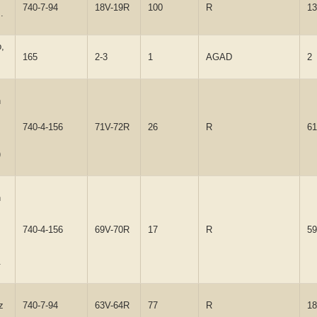
740-7-94
18V-19R
100
R
13
.
,
165
2-3
1
AGAD
2
h
740-4-156
71V-72R
26
R
61
)
h
740-4-156
69V-70R
17
R
59
.
z
740-7-94
63V-64R
77
R
18