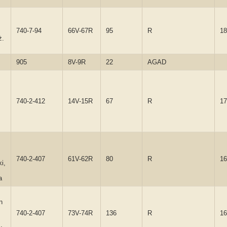
740-7-94
66V-67R
95
R
18
ż.
905
8V-9R
22
AGAD
740-2-412
14V-15R
67
R
17
740-2-407
61V-62R
80
R
16
i,
a
n
740-2-407
73V-74R
136
R
16
.