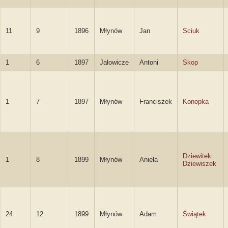
11
9
1896
Młynów
Jan
Sciuk
1
6
1897
Jałowicze
Antoni
Skop
1
7
1897
Młynów
Franciszek
Konopka
Dziewitek
1
8
1899
Młynów
Aniela
Dziewiszek
24
12
1899
Młynów
Adam
Świątek