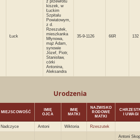
z przewrotu
kiszek, w
Łuckim
Szpitalu
Powiatowym,
z d.
Rzeszutek,
mieszkanka
Łuck
35-9-1126
66R
132
Młynowa,
mąż Adam,
synowie
Józef, Piotr,
Stanisław,
córki
Antonina,
Aleksandra
Urodzenia
NAZWISKO
IMIĘ
IMIĘ
CHRZESTN
MIEJSCOWOŚĆ
RODOWE
OJCA
MATKI
I UWAGI
MATKI
Nadczyce
Antoni
Wiktoria
Rzeszutek
Antoni Skop