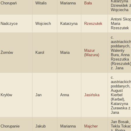
Katarzyna
Chorupań
Witalis
Marianna
Bała
Dziewidek ż
Wojciecha
Antoni Skop
Nadczyce
Wojciech
Katarzyna
Rzeszutek
Maria
Rzeszutek
c.
austriackic
poddanych,
Mazur
Walenty
Żornów
Karol
Maria
(Mazura)
Bura, Anna
Rzeszutka
(Rzeszutek
ż. Jana
c.
austriackic
poddanych,
August
Kryłów
Jan
Anna
Jasińska
Kierbel
(Kerbel),
Katarzyna
Żurawska ż
Jana
Jan Bosak,
Chorupanie
Jakub
Marianna
Majcher
Tekla Tokar
ż. Piotra