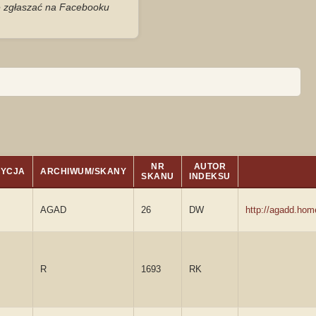
je zgłaszać na Facebooku
NR
AUTOR
ZYCJA
ARCHIWUM/SKANY
SKANU
INDEKSU
AGAD
26
DW
http://agadd.ho
R
1693
RK