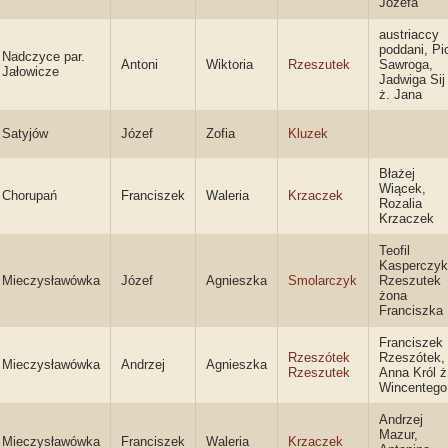
Józefa
austriaccy
poddani, Pio
Nadczyce par.
Antoni
Wiktoria
Rzeszutek
Sawroga,
Jałowicze
Jadwiga Sij
ż. Jana
Satyjów
Józef
Zofia
Kluzek
Błażej
Wiącek,
Chorupań
Franciszek
Waleria
Krzaczek
Rozalia
Krzaczek
Teofil
Kasperczyk
Mieczysławówka
Józef
Agnieszka
Smolarczyk
Rzeszutek
żona
Franciszka
Franciszek
Rzeszótek
Rzeszótek,
Mieczysławówka
Andrzej
Agnieszka
Rzeszutek
Anna Król ż
Wincentego
Andrzej
Mazur,
Mieczysławówka
Franciszek
Waleria
Krzaczek