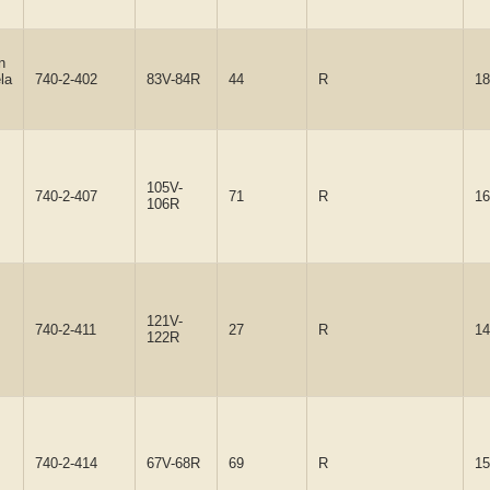
n
la
740-2-402
83V-84R
44
R
18
105V-
740-2-407
71
R
16
106R
121V-
740-2-411
27
R
14
122R
740-2-414
67V-68R
69
R
15