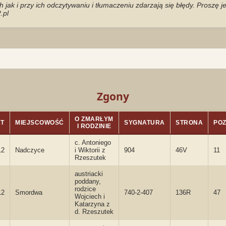
jak i przy ich odczytywaniu i tłumaczeniu zdarzają się błędy. Proszę 
.pl
Zgony
O ZMARŁYM
AT
MIEJSCOWOŚĆ
SYGNATURA
STRONA
PO
I RODZINIE
c. Antoniego
12
Nadczyce
i Wiktorii z
904
46V
11
Rzeszutek
austriacki
poddany,
rodzice
12
Smordwa
740-2-407
136R
47
Wojciech i
Katarzyna z
d. Rzeszutek