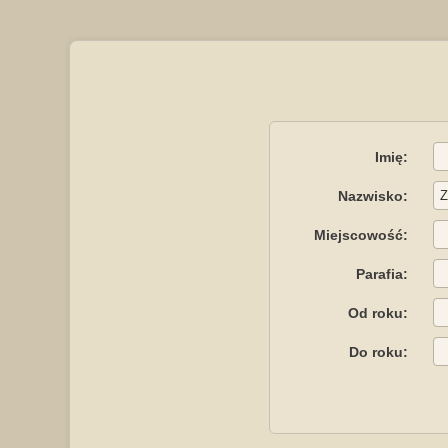
Imię:
Nazwisko:
Miejscowość:
Parafia:
Od roku:
Do roku: