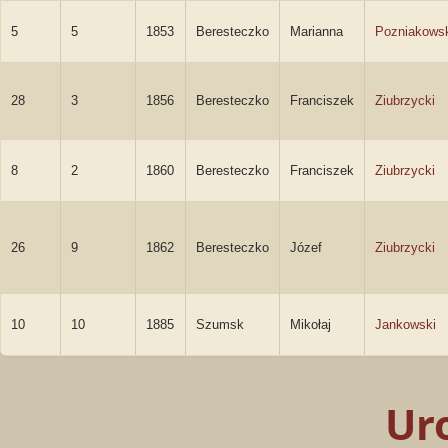
5
5
1853
Beresteczko
Marianna
Pozniakows
28
3
1856
Beresteczko
Franciszek
Ziubrzycki
8
2
1860
Beresteczko
Franciszek
Ziubrzycki
26
9
1862
Beresteczko
Józef
Ziubrzycki
10
10
1885
Szumsk
Mikołaj
Jankowski
Ur