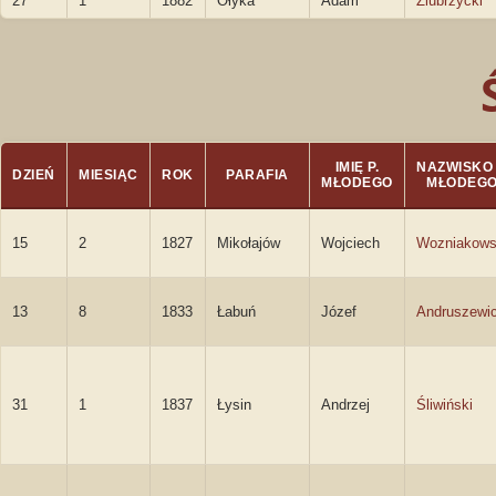
27
1
1882
Ołyka
Adam
Ziubrzycki
IMIĘ P.
NAZWISKO 
DZIEŃ
MIESIĄC
ROK
PARAFIA
MŁODEGO
MŁODEG
15
2
1827
Mikołajów
Wojciech
Wozniakows
13
8
1833
Łabuń
Józef
Andruszewi
31
1
1837
Łysin
Andrzej
Śliwiński