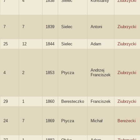
7
4
1838
Sielec
Konstanty
Ziubrzycki
7
7
1839
Sielec
Antoni
Ziubrzycki
25
12
1844
Sielec
Adam
Ziubrzycki
Andrzej
4
2
1853
Ptycza
Ziubrzycki
Franciszek
29
1
1860
Beresteczko
Franciszek
Ziubrzycki
24
7
1869
Ptycza
Michał
Bereżecki