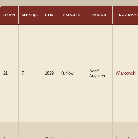
DZIEŃ
MIESIĄC
ROK
PARAFIA
IMIONA
NAZWISK
Adolf
21
7
1829
Kuniów
Wiarkowski
Augustyn