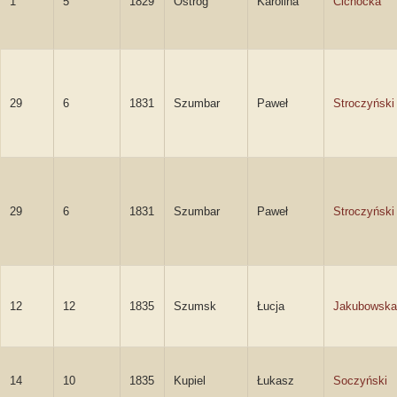
1
5
1829
Ostróg
Karolina
Cichocka
29
6
1831
Szumbar
Paweł
Stroczyński
29
6
1831
Szumbar
Paweł
Stroczyński
12
12
1835
Szumsk
Łucja
Jakubowska
14
10
1835
Kupiel
Łukasz
Soczyński