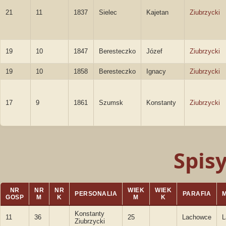
21
11
1837
Sielec
Kajetan
Ziubrzycki
19
10
1847
Beresteczko
Józef
Ziubrzycki
19
10
1858
Beresteczko
Ignacy
Ziubrzycki
17
9
1861
Szumsk
Konstanty
Ziubrzycki
Spis
NR
NR
NR
WIEK
WIEK
PERSONALIA
PARAFIA
GOSP
M
K
M
K
Konstanty
11
36
25
Lachowce
L
Ziubrzycki