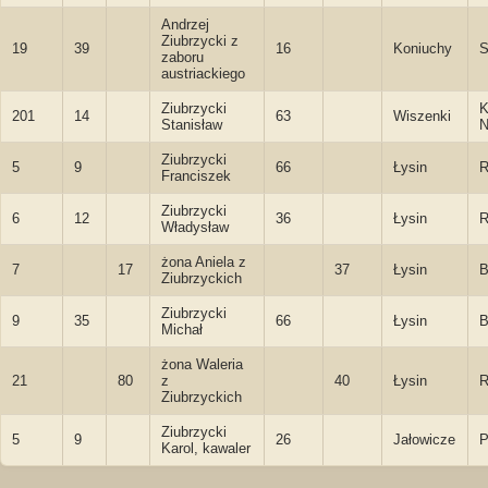
Andrzej
Ziubrzycki z
19
39
16
Koniuchy
S
zaboru
austriackiego
Ziubrzycki
K
201
14
63
Wiszenki
Stanisław
N
Ziubrzycki
5
9
66
Łysin
R
Franciszek
Ziubrzycki
6
12
36
Łysin
R
Władysław
żona Aniela z
7
17
37
Łysin
B
Ziubrzyckich
Ziubrzycki
9
35
66
Łysin
B
Michał
żona Waleria
21
80
z
40
Łysin
R
Ziubrzyckich
Ziubrzycki
5
9
26
Jałowicze
P
Karol, kawaler