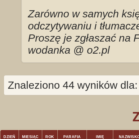
Zarówno w samych księg
odczytywaniu i tłumacze
Proszę je zgłaszać na 
wodanka @ o2.pl
Znaleziono 44 wyników dla:
DZIEŃ
MIESIĄC
ROK
PARAFIA
IMIĘ
NAZWISK