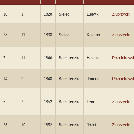
10
1
1828
Sielec
Ludwik
Ziubrzycki
28
11
1838
Sielec
Kajetan
Ziubrzycki
7
11
1846
Beresteczko
Helena
Pozniakows
14
9
1848
Beresteczko
Joanna
Pozniakows
5
2
1852
Beresteczko
Leon
Ziubrzycki
28
10
1852
Beresteczko
Józef
Ziubrzycki