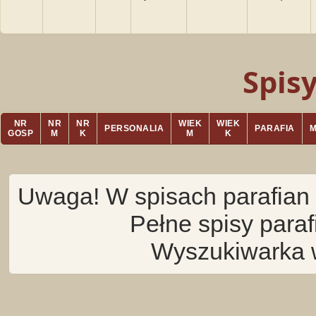
Spis
NR
NR
NR
WIEK
WIEK
PERSONALIA
PARAFIA
GOSP
M
K
M
K
Uwaga! W spisach parafian 
Pełne spisy para
Wyszukiwarka 