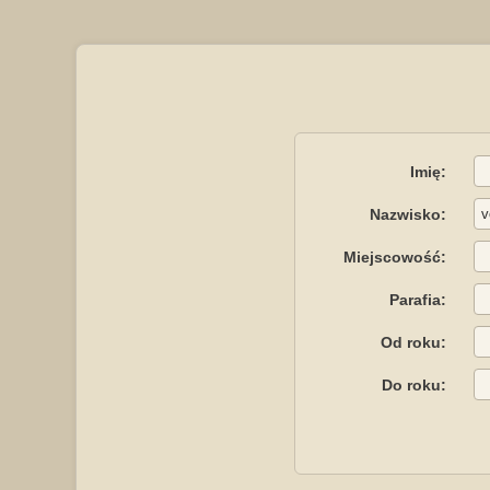
Imię:
Nazwisko:
Miejscowość:
Parafia:
Od roku:
Do roku: