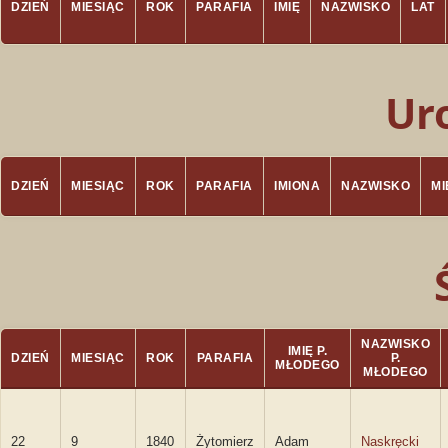
DZIEŃ
MIESIĄC
ROK
PARAFIA
IMIĘ
NAZWISKO
LAT
Ur
DZIEŃ
MIESIĄC
ROK
PARAFIA
IMIONA
NAZWISKO
M
NAZWISKO
IMIĘ P.
DZIEŃ
MIESIĄC
ROK
PARAFIA
P.
MŁODEGO
MŁODEGO
22
9
1840
Żytomierz
Adam
Naskręcki