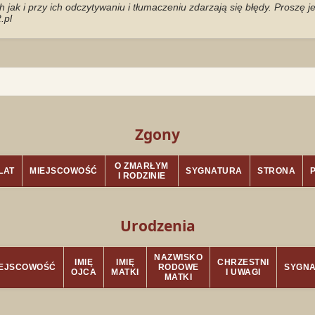
jak i przy ich odczytywaniu i tłumaczeniu zdarzają się błędy. Proszę 
.pl
Zgony
O ZMARŁYM
LAT
MIEJSCOWOŚĆ
SYGNATURA
STRONA
I RODZINIE
Urodzenia
NAZWISKO
IMIĘ
IMIĘ
CHRZESTNI
IEJSCOWOŚĆ
RODOWE
SYGN
OJCA
MATKI
I UWAGI
MATKI