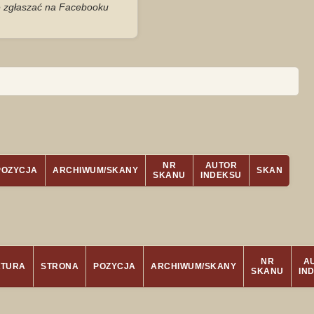
je zgłaszać na Facebooku
NR
AUTOR
POZYCJA
ARCHIWUM/SKANY
SKAN
SKANU
INDEKSU
NR
A
ATURA
STRONA
POZYCJA
ARCHIWUM/SKANY
SKANU
IN