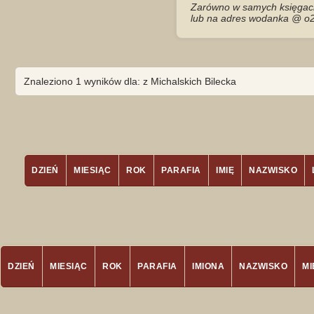
Zarówno w samych księgach 
lub na adres wodanka @ o2
Znaleziono 1 wyników dla: z Michalskich Bilecka
DZIEŃ
MIESIĄC
ROK
PARAFIA
IMIĘ
NAZWISKO
DZIEŃ
MIESIĄC
ROK
PARAFIA
IMIONA
NAZWISKO
M