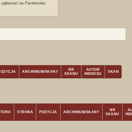
je zgłaszać na Facebooku
NR
AUTOR
POZYCJA
ARCHIWUM/SKANY
SKAN
SKANU
INDEKSU
NR
A
ATURA
STRONA
POZYCJA
ARCHIWUM/SKANY
SKANU
IN