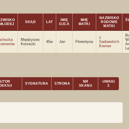
NAZWISKO
ZWISKO
IMIĘ
IMIĘ
Ś
SKĄD
LAT
RODOWE
 MŁODEJ
OJCA
MATKI
MATKI
Bo
z
ochocka
Międzyrzec
Wi
45w
Jan
Florentyna
Sadowskich
Kremerów
Korzecki
An
Kremer
L
UTOR
NR
UWAGI
SYGNATURA
STRONA
NDEKSU
SKANU
2