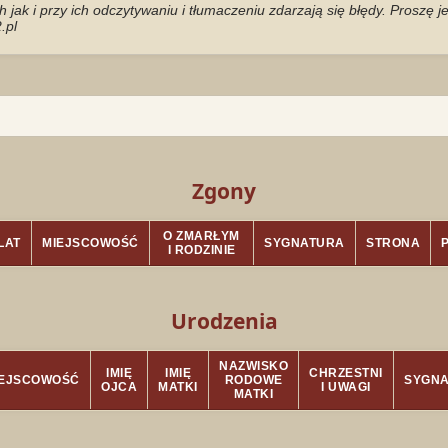
jak i przy ich odczytywaniu i tłumaczeniu zdarzają się błędy. Proszę 
.pl
Zgony
O ZMARŁYM
LAT
MIEJSCOWOŚĆ
SYGNATURA
STRONA
I RODZINIE
Urodzenia
NAZWISKO
IMIĘ
IMIĘ
CHRZESTNI
IEJSCOWOŚĆ
RODOWE
SYGN
OJCA
MATKI
I UWAGI
MATKI