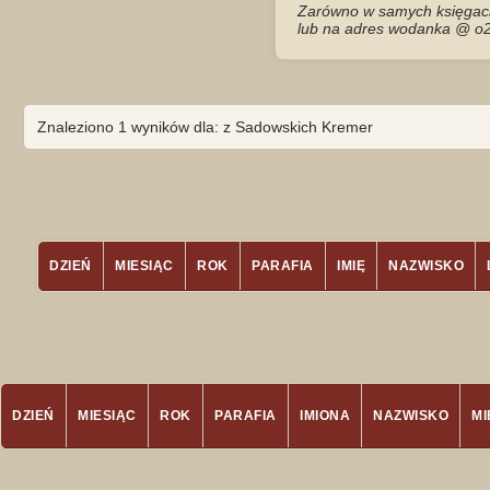
Zarówno w samych księgach 
lub na adres wodanka @ o2
Znaleziono 1 wyników dla: z Sadowskich Kremer
DZIEŃ
MIESIĄC
ROK
PARAFIA
IMIĘ
NAZWISKO
DZIEŃ
MIESIĄC
ROK
PARAFIA
IMIONA
NAZWISKO
M