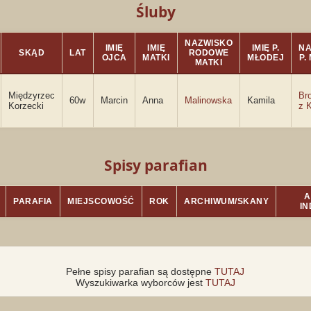
Śluby
NAZWISKO
IMIĘ
IMIĘ
IMIĘ P.
NA
SKĄD
LAT
RODOWE
OJCA
MATKI
MŁODEJ
P.
MATKI
Międzyrzec
Br
60w
Marcin
Anna
Malinowska
Kamila
Korzecki
z 
Spisy parafian
A
PARAFIA
MIEJSCOWOŚĆ
ROK
ARCHIWUM/SKANY
I
Pełne spisy parafian są dostępne
TUTAJ
Wyszukiwarka wyborców jest
TUTAJ