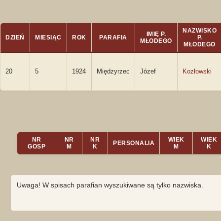
NAZWISKO
IMIĘ P.
DZIEŃ
MIESIĄC
ROK
PARAFIA
P.
MŁODEGO
MŁODEGO
20
5
1924
Międzyrzec
Józef
Kozłowski
NR
NR
NR
WIEK
WIEK
PERSONALIA
GOSP
M
K
M
K
Uwaga! W spisach parafian wyszukiwane są tylko nazwiska.