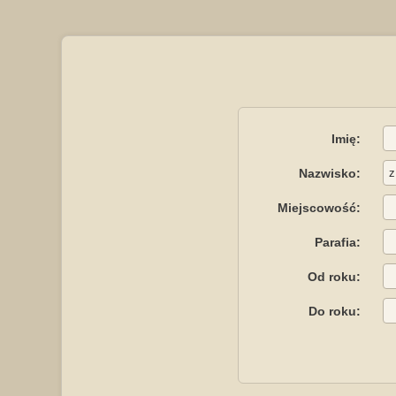
Imię:
Nazwisko:
Miejscowość:
Parafia:
Od roku:
Do roku: