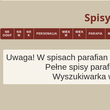
Spis
NR
NR
NR
WIEK
WIEK
PERSONALIA
PARAFIA
GOSP
M
K
M
K
Uwaga! W spisach parafian 
Pełne spisy para
Wyszukiwarka 