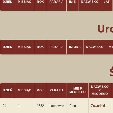
DZIEŃ
MIESIĄC
ROK
PARAFIA
IMIĘ
NAZWISKO
LAT
Ur
DZIEŃ
MIESIĄC
ROK
PARAFIA
IMIONA
NAZWISKO
M
NAZWISKO
IMIĘ P.
DZIEŃ
MIESIĄC
ROK
PARAFIA
P.
MŁODEGO
MŁODEGO
24
1
1832
Lachowce
Piotr
Zawadzki