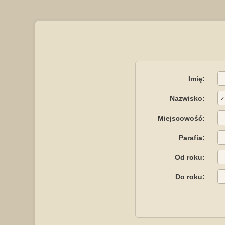
Imię:
Nazwisko:
Miejscowość:
Parafia:
Od roku:
Do roku: