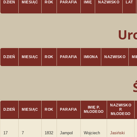
DZIEŃ
MIESIĄC
ROK
PARAFIA
IMIĘ
NAZWISKO
LAT
Ur
DZIEŃ
MIESIĄC
ROK
PARAFIA
IMIONA
NAZWISKO
M
NAZWISKO
IMIĘ P.
DZIEŃ
MIESIĄC
ROK
PARAFIA
P.
MŁODEGO
MŁODEGO
17
7
1832
Jampol
Wojciech
Jasiński