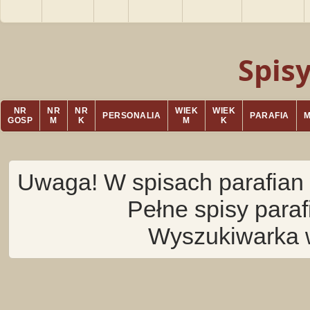
Spis
NR
NR
NR
WIEK
WIEK
PERSONALIA
PARAFIA
GOSP
M
K
M
K
Uwaga! W spisach parafian 
Pełne spisy para
Wyszukiwarka 