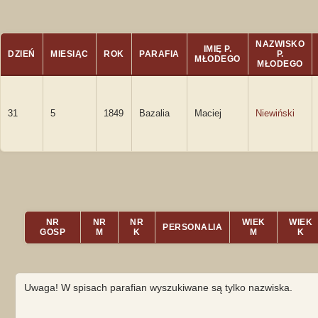
NAZWISKO
IMIĘ P.
DZIEŃ
MIESIĄC
ROK
PARAFIA
P.
MŁODEGO
MŁODEGO
31
5
1849
Bazalia
Maciej
Niewiński
NR
NR
NR
WIEK
WIEK
PERSONALIA
GOSP
M
K
M
K
Uwaga! W spisach parafian wyszukiwane są tylko nazwiska.