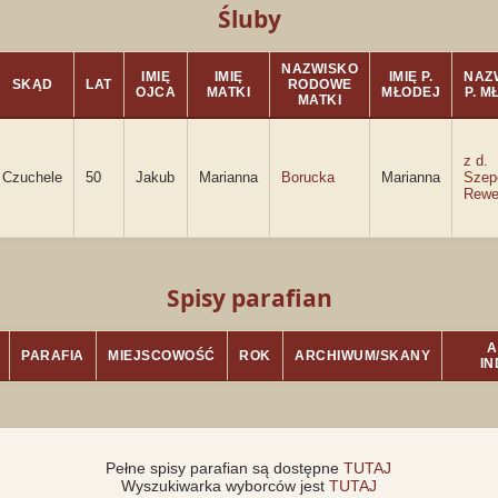
Śluby
NAZWISKO
IMIĘ
IMIĘ
IMIĘ P.
NAZ
SKĄD
LAT
RODOWE
OJCA
MATKI
MŁODEJ
P. M
MATKI
z d.
Czuchele
50
Jakub
Marianna
Borucka
Marianna
Szep
Rewe
Spisy parafian
A
PARAFIA
MIEJSCOWOŚĆ
ROK
ARCHIWUM/SKANY
I
Pełne spisy parafian są dostępne
TUTAJ
Wyszukiwarka wyborców jest
TUTAJ