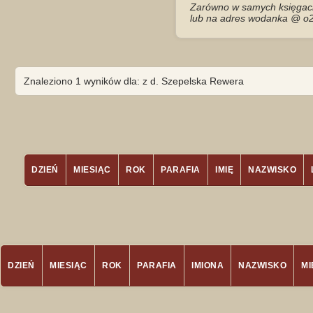
Zarówno w samych księgach 
lub na adres wodanka @ o2
Znaleziono 1 wyników dla: z d. Szepelska Rewera
DZIEŃ
MIESIĄC
ROK
PARAFIA
IMIĘ
NAZWISKO
DZIEŃ
MIESIĄC
ROK
PARAFIA
IMIONA
NAZWISKO
M