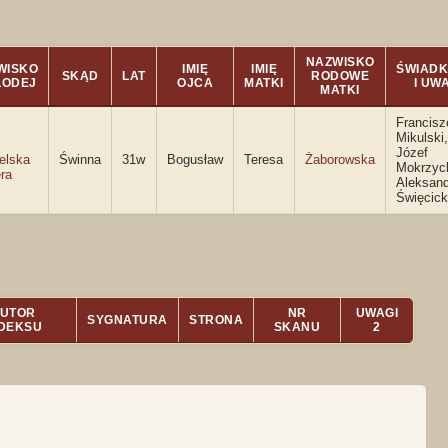
NAZWISKO
WISKO
IMIĘ
IMIĘ
ŚWIADK
SKĄD
LAT
RODOWE
ŁODEJ
OJCA
MATKI
I UW
MATKI
Francisz
Mikulski,
Józef
elska
Świnna
31w
Bogusław
Teresa
Żaborowska
Mokrzyck
ra
Aleksand
Święcic
UTOR
NR
UWAGI
SYGNATURA
STRONA
NDEKSU
SKANU
2