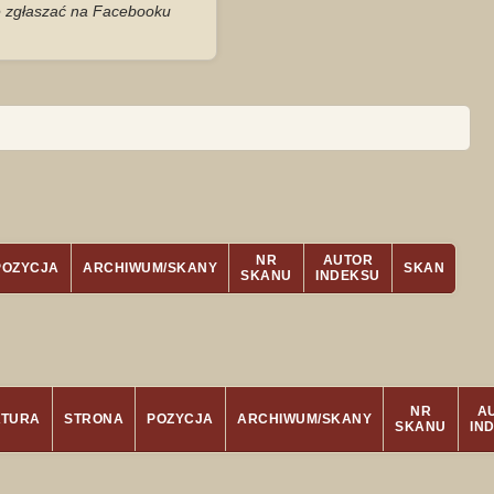
je zgłaszać na Facebooku
NR
AUTOR
POZYCJA
ARCHIWUM/SKANY
SKAN
SKANU
INDEKSU
NR
A
ATURA
STRONA
POZYCJA
ARCHIWUM/SKANY
SKANU
IN