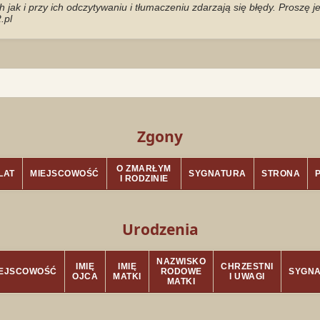
jak i przy ich odczytywaniu i tłumaczeniu zdarzają się błędy. Proszę 
.pl
Zgony
O ZMARŁYM
LAT
MIEJSCOWOŚĆ
SYGNATURA
STRONA
I RODZINIE
Urodzenia
NAZWISKO
IMIĘ
IMIĘ
CHRZESTNI
IEJSCOWOŚĆ
RODOWE
SYGN
OJCA
MATKI
I UWAGI
MATKI