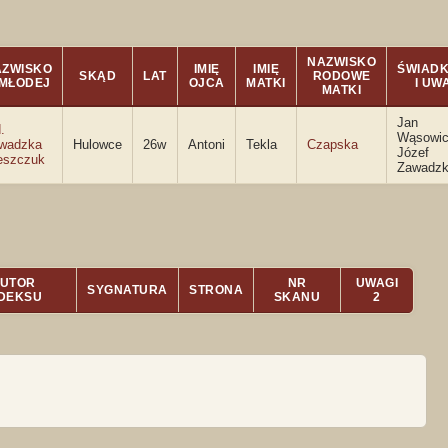
NAZWISKO
AZWISKO
IMIĘ
IMIĘ
ŚWIADK
SKĄD
LAT
RODOWE
 MŁODEJ
OJCA
MATKI
I UW
MATKI
Jan
.
Wąsowic
wadzka
Hulowce
26w
Antoni
Tekla
Czapska
Józef
eszczuk
Zawadzk
UTOR
NR
UWAGI
SYGNATURA
STRONA
NDEKSU
SKANU
2