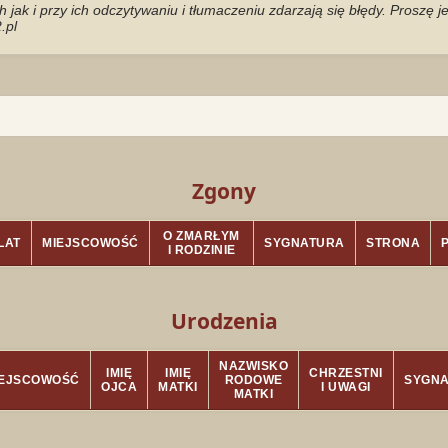
jak i przy ich odczytywaniu i tłumaczeniu zdarzają się błędy. Proszę 
.pl
Zgony
O ZMARŁYM
LAT
MIEJSCOWOŚĆ
SYGNATURA
STRONA
I RODZINIE
Urodzenia
NAZWISKO
IMIĘ
IMIĘ
CHRZESTNI
IEJSCOWOŚĆ
RODOWE
SYGN
OJCA
MATKI
I UWAGI
MATKI