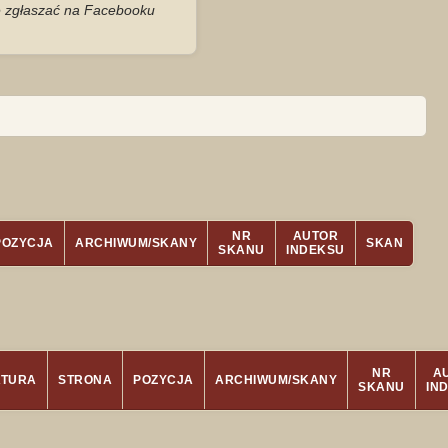
je zgłaszać na Facebooku
NR
AUTOR
POZYCJA
ARCHIWUM/SKANY
SKAN
SKANU
INDEKSU
NR
A
ATURA
STRONA
POZYCJA
ARCHIWUM/SKANY
SKANU
IN