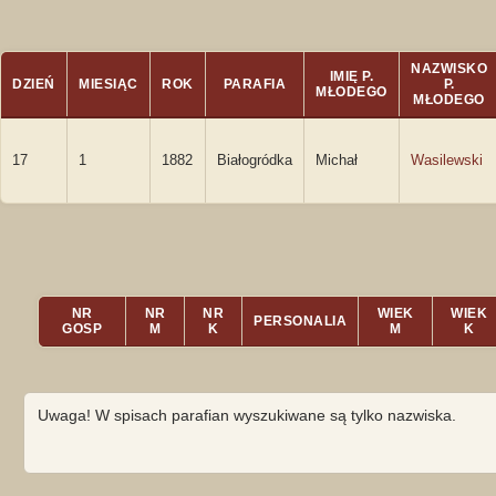
NAZWISKO
IMIĘ P.
DZIEŃ
MIESIĄC
ROK
PARAFIA
P.
MŁODEGO
MŁODEGO
17
1
1882
Białogródka
Michał
Wasilewski
NR
NR
NR
WIEK
WIEK
PERSONALIA
GOSP
M
K
M
K
Uwaga! W spisach parafian wyszukiwane są tylko nazwiska.