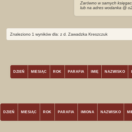
Zarówno w samych księgach 
lub na adres wodanka @ o2
Znaleziono 1 wyników dla: z d. Zawadzka Kreszczuk
DZIEŃ
MIESIĄC
ROK
PARAFIA
IMIĘ
NAZWISKO
DZIEŃ
MIESIĄC
ROK
PARAFIA
IMIONA
NAZWISKO
M