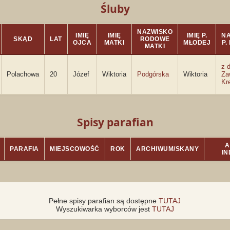
Śluby
NAZWISKO
IMIĘ
IMIĘ
IMIĘ P.
N
SKĄD
LAT
RODOWE
OJCA
MATKI
MŁODEJ
P.
MATKI
z d
Polachowa
20
Józef
Wiktoria
Podgórska
Wiktoria
Za
Kr
Spisy parafian
A
PARAFIA
MIEJSCOWOŚĆ
ROK
ARCHIWUM/SKANY
I
Pełne spisy parafian są dostępne
TUTAJ
Wyszukiwarka wyborców jest
TUTAJ