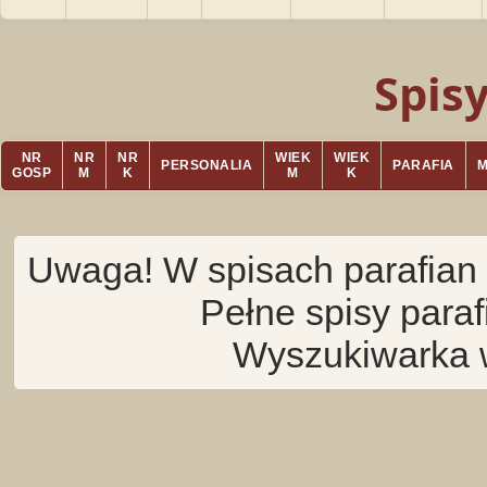
Spis
NR
NR
NR
WIEK
WIEK
PERSONALIA
PARAFIA
GOSP
M
K
M
K
Uwaga! W spisach parafian 
Pełne spisy para
Wyszukiwarka 