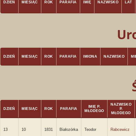
DZIEŃ
MIESIĄC
ROK
PARAFIA
IMIĘ
NAZWISKO
LAT
Ur
DZIEŃ
MIESIĄC
ROK
PARAFIA
IMIONA
NAZWISKO
M
NAZWISKO
IMIĘ P.
DZIEŃ
MIESIĄC
ROK
PARAFIA
P.
MŁODEGO
MŁODEGO
13
10
1831
Białozórka
Teodor
Rabcewicz