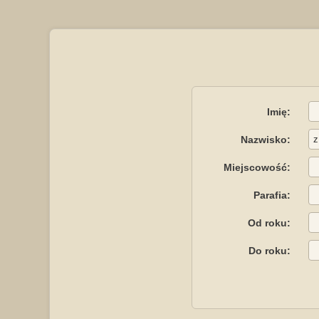
Imię:
Nazwisko:
Miejscowość:
Parafia:
Od roku:
Do roku: