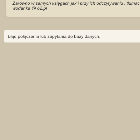
Zarówno w samych księgach jak i przy ich odczytywaniu i tłumac
wodanka @ o2.pl
Błąd połączenia lub zapytania do bazy danych.