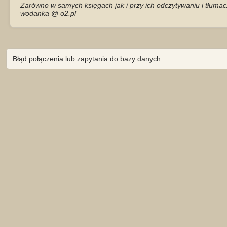
Zarówno w samych księgach jak i przy ich odczytywaniu i tłumac
wodanka @ o2.pl
Błąd połączenia lub zapytania do bazy danych.