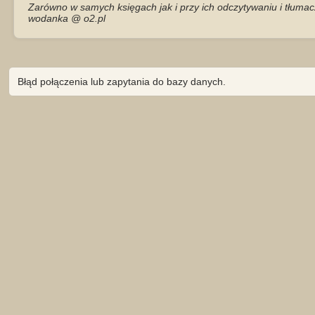
Zarówno w samych księgach jak i przy ich odczytywaniu i tłumac
wodanka @ o2.pl
Błąd połączenia lub zapytania do bazy danych.