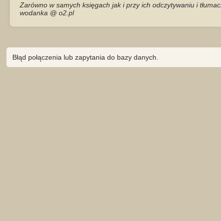
Zarówno w samych księgach jak i przy ich odczytywaniu i tłumac
wodanka @ o2.pl
Błąd połączenia lub zapytania do bazy danych.