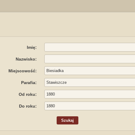
Imię:
Nazwisko:
Miejscowość:
Parafia:
Od roku:
Do roku: