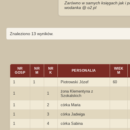
Zarówno w samych księgach jak i pr
wodanka @ o2.pl
Znaleziono 13 wyników.
NR
NR
NR
WIEK
PERSONALIA
GOSP
M
K
M
1
1
Piotrowski Józef
60
żona Klementyna z
1
1
Szokalskich
1
2
córka Maria
1
3
córka Jadwiga
1
4
córka Sabina