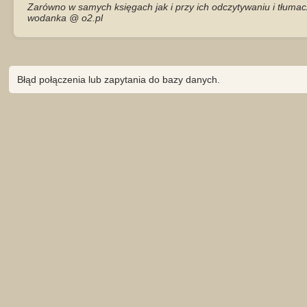
Zarówno w samych księgach jak i przy ich odczytywaniu i tłumac
wodanka @ o2.pl
Błąd połączenia lub zapytania do bazy danych.