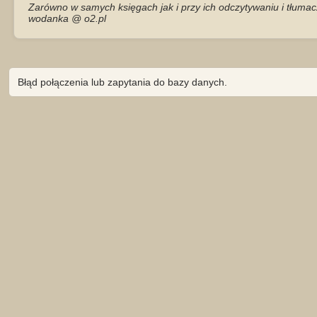
Zarówno w samych księgach jak i przy ich odczytywaniu i tłumac
wodanka @ o2.pl
Błąd połączenia lub zapytania do bazy danych.