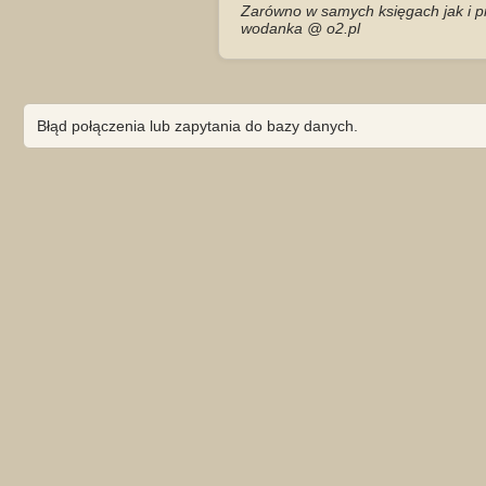
Zarówno w samych księgach jak i pr
wodanka @ o2.pl
Błąd połączenia lub zapytania do bazy danych.