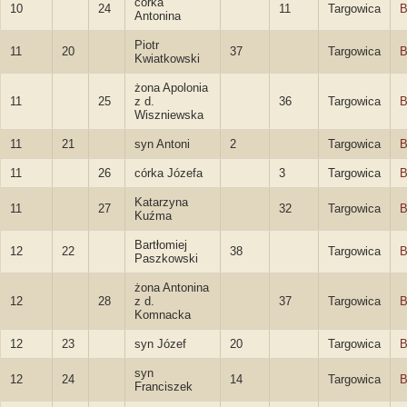
córka
10
24
11
Targowica
B
Antonina
Piotr
11
20
37
Targowica
B
Kwiatkowski
żona Apolonia
11
25
z d.
36
Targowica
B
Wiszniewska
11
21
syn Antoni
2
Targowica
B
11
26
córka Józefa
3
Targowica
B
Katarzyna
11
27
32
Targowica
B
Kuźma
Bartłomiej
12
22
38
Targowica
B
Paszkowski
żona Antonina
12
28
z d.
37
Targowica
B
Komnacka
12
23
syn Józef
20
Targowica
B
syn
12
24
14
Targowica
B
Franciszek