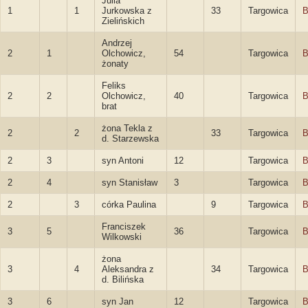
Julia
1
1
Jurkowska z
33
Targowica
B
Zielińskich
Andrzej
2
1
Olchowicz,
54
Targowica
B
żonaty
Feliks
2
2
Olchowicz,
40
Targowica
B
brat
żona Tekla z
2
2
33
Targowica
B
d. Starzewska
2
3
syn Antoni
12
Targowica
B
2
4
syn Stanisław
3
Targowica
B
2
3
córka Paulina
9
Targowica
B
Franciszek
3
5
36
Targowica
B
Wilkowski
żona
3
4
Aleksandra z
34
Targowica
B
d. Bilińska
3
6
syn Jan
12
Targowica
B