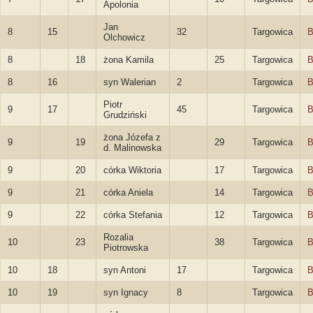
Apolonia
Jan
8
15
32
Targowica
B
Olchowicz
8
18
żona Kamila
25
Targowica
B
8
16
syn Walerian
2
Targowica
B
Piotr
9
17
45
Targowica
B
Grudziński
żona Józefa z
9
19
29
Targowica
B
d. Malinowska
9
20
córka Wiktoria
17
Targowica
B
9
21
córka Aniela
14
Targowica
B
9
22
córka Stefania
12
Targowica
B
Rozalia
10
23
38
Targowica
B
Piotrowska
10
18
syn Antoni
17
Targowica
B
10
19
syn Ignacy
8
Targowica
B