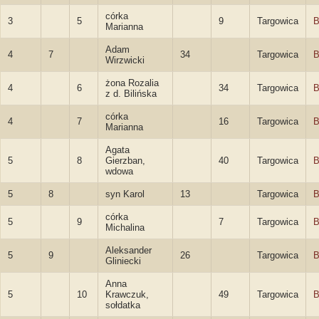
córka
3
5
9
Targowica
B
Marianna
Adam
4
7
34
Targowica
B
Wirzwicki
żona Rozalia
4
6
34
Targowica
B
z d. Bilińska
córka
4
7
16
Targowica
B
Marianna
Agata
5
8
Gierzban,
40
Targowica
B
wdowa
5
8
syn Karol
13
Targowica
B
córka
5
9
7
Targowica
B
Michalina
Aleksander
5
9
26
Targowica
B
Gliniecki
Anna
5
10
Krawczuk,
49
Targowica
B
sołdatka