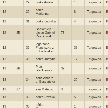
12
29
córka Aniela
10
Targowica
B
córka
12
30
8
Targowica
B
Marianna
12
31
córka Ludwika
4
Targowica
B
Bartłomieja
12
25
ojciec Gabriel
73
Targowica
B
Paszkowski
jego żona
12
32
Franciszka z
38
Targowica
B
d. Garlińska
12
33
córka Justyna
17
Targowica
B
Piotr
13
26
32
Targowica
B
Stańkiewicz
żona Anna z
13
34
29
Targowica
B
d. Boszyńska
13
27
syn Mateusz
3
Targowica
B
13
35
córka Rozalia
5
Targowica
B
córka
13
36
1
Targowica
B