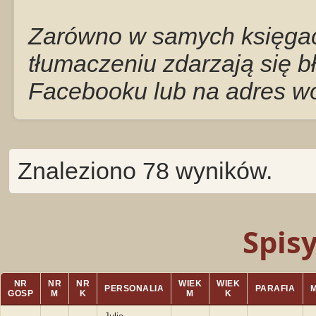
Zarówno w samych księgach
tłumaczeniu zdarzają się b
Facebooku lub na adres w
Znaleziono 78 wyników.
Spis
NR
NR
NR
WIEK
WIEK
PERSONALIA
PARAFIA
GOSP
M
K
M
K