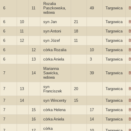
Rozalia
6
11
Paszkowska,
49
Targowica
B
wdowa
6
10
syn Jan
21
Targowica
B
6
11
syn Antoni
18
Targowica
B
6
12
syn Józef
11
Targowica
B
6
12
córka Rozalia
10
Targowica
B
6
13
córka Aniela
3
Targowica
B
Marianna
7
14
Sawicka,
39
Targowica
B
wdowa
syn
7
13
20
Targowica
B
Franciszek
7
14
syn Wincenty
15
Targowica
B
7
15
córka Helena
17
Targowica
B
7
16
córka Aniela
14
Targowica
B
córka
7
17
10
Targowica
B