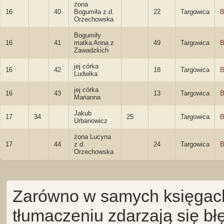
żona
16
40
Bogumiła z d.
22
Targowica
B
Orzechowska
Bogumiły
16
41
matka Anna z
49
Targowica
B
Zawadzkich
jej córka
16
42
18
Targowica
B
Ludwika
jej córka
16
43
13
Targowica
B
Marianna
Jakub
17
34
25
Targowica
B
Urbanowicz
żona Lucyna
17
44
z d.
24
Targowica
B
Orzechowska
Zarówno w samych księgach 
tłumaczeniu zdarzają się bł