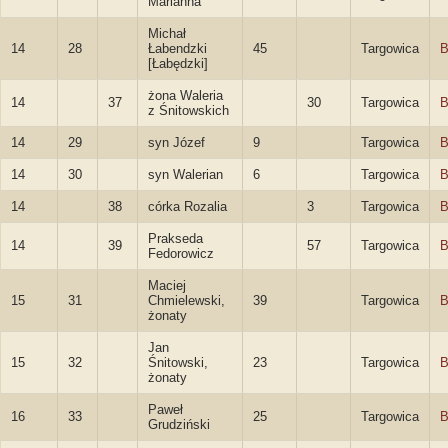
Marianna
Michał
14
28
Łabendzki
45
Targowica
B
[Łabędzki]
żona Waleria
14
37
30
Targowica
B
z Śnitowskich
14
29
syn Józef
9
Targowica
B
14
30
syn Walerian
6
Targowica
B
14
38
córka Rozalia
3
Targowica
B
Prakseda
14
39
57
Targowica
B
Fedorowicz
Maciej
15
31
Chmielewski,
39
Targowica
B
żonaty
Jan
15
32
Śnitowski,
23
Targowica
B
żonaty
Paweł
16
33
25
Targowica
B
Grudziński